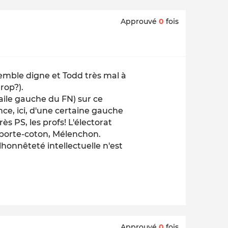
Approuvé
0
fois
semble digne et Todd très mal à
trop?).
'aile gauche du FN) sur ce
e, ici, d'une certaine gauche
ès PS, les profs! L'électorat
 porte-coton, Mélenchon.
honnêteté intellectuelle n'est
Approuvé
0
fois