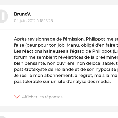
BrunoV.
04 juin 2012 à 18:15:28
Après revisionnage de l'émission, Philippot me 
l'aise (peur pour ton job, Manu, obligé d'en faire 
Les réactions haineuses à l'égard de Philippot (L
forum me semblent révélatrices de la prééminenc
bien pensante, non ouvrière, non délocalisable, tr
post-trotskyste de Hollande et de son hypocrite
Je résilie mon abonnement, à regret, mais la mal
pas tolérable sur un site d'analyse des média.