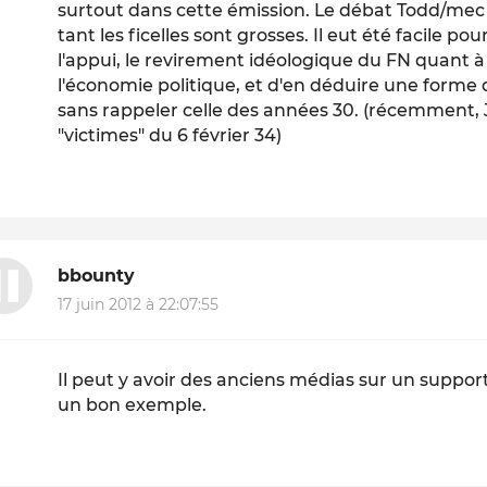
surtout dans cette émission. Le débat Todd/mec 
tant les ficelles sont grosses. Il eut été facile 
l'appui, le revirement idéologique du FN quant à
l'économie politique, et d'en déduire une forme
sans rappeler celle des années 30. (récemmen
"victimes" du 6 février 34)
bbounty
17 juin 2012 à 22:07:55
Il peut y avoir des anciens médias sur un suppor
un bon exemple.