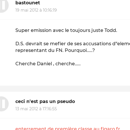
bastounet
19 mai 2012 à 10:16:19
Super emission avec le toujours juste Todd.
D.S. devrait se mefier de ses accusations d"elem
representant du FN. Pourquoi.....?
Cherche Daniel , cherche.....
ceci n'est pas un pseudo
13 mai 2012 à 17:16:55
enterrement de première classe au figaro.fr