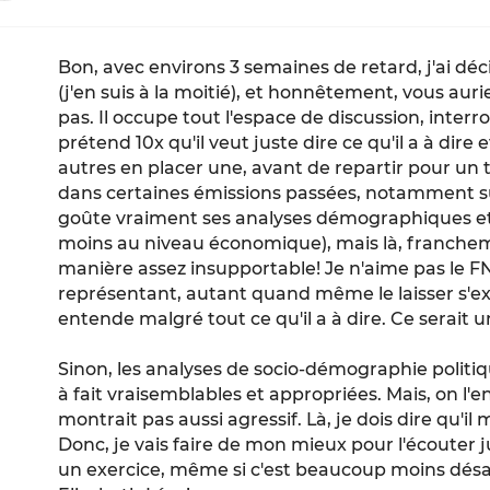
Bon, avec environs 3 semaines de retard, j'ai dé
(j'en suis à la moitié), et honnêtement, vous auri
pas. Il occupe tout l'espace de discussion, inter
prétend 10x qu'il veut juste dire ce qu'il a à dire e
autres en placer une, avant de repartir pour un 
dans certaines émissions passées, notamment sur
goûte vraiment ses analyses démographiques e
moins au niveau économique), mais là, francheme
manière assez insupportable! Je n'aime pas le FN,
représentant, autant quand même le laisser s'ex
entende malgré tout ce qu'il a à dire. Ce serait
Sinon, les analyses de socio-démographie polit
à fait vraisemblables et appropriées. Mais, on l'e
montrait pas aussi agressif. Là, je dois dire qu'il
Donc, je vais faire de mon mieux pour l'écouter j
un exercice, même si c'est beaucoup moins dés