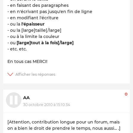
- en faisant des paragraphes
- en n'écrivant pas jusqu'en fin de ligne
-
en modifiant l'écriture
- ou la
l'épaisseur
- ou la [large]taille[/large]
- ou à la limite la
couleur
- ou
[large]
tout à la fois
[/large]
- etc. etc.
En tous cas MERCI!
0
AA
30 octobre 2010 à 15:10:34
[Attention, contribution longue pour un forum, mais
on a bien le droit de prendre le temps, nous aussi... .]