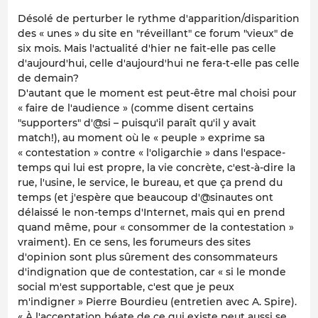
Désolé de perturber le rythme d'apparition/disparition
des « unes » du site en "réveillant" ce forum "vieux" de
six mois. Mais l'actualité d'hier ne fait-elle pas celle
d'aujourd'hui, celle d'aujourd'hui ne fera-t-elle pas celle
de demain?
D'autant que le moment est peut-être mal choisi pour
« faire de l'audience » (comme disent certains
"supporters" d'@si – puisqu'il paraît qu'il y avait
match!), au moment où le « peuple » exprime sa
« contestation » contre « l'oligarchie » dans l'espace-
temps qui lui est propre, la vie concrète, c'est-à-dire la
rue, l'usine, le service, le bureau, et que ça prend du
temps (et j'espère que beaucoup d'@sinautes ont
délaissé le non-temps d'Internet, mais qui en prend
quand même, pour « consommer de la contestation »
vraiment). En ce sens, les forumeurs des sites
d'opinion sont plus sûrement des consommateurs
d'indignation que de contestation, car « si le monde
social m'est supportable, c'est que je peux
m'indigner » Pierre Bourdieu (entretien avec A. Spire).
« À l'acceptation béate de ce qui existe peut aussi se