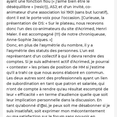
ayant une fonction flou (« j'aime bien être le
déséquilibre » (resic!)), ASJ; et d'un invité, co-
animateur d'une association loi 1901 (sans but lucratif),
dont il est le porte-voix pour l'occasion. [Curieuse, la
présentation de DS: « Sur le plateau, nous recevons
donc l'un des co-animateurs du site d'Acrimed, Henri
Maler. Il est accompagné (!!!) de notre chroniqueuse,
Anne-Sophie Jacques. »]
Donc, en plus de l'asymétrie du nombre, il y a
l'asymétrie des statuts des personnes. L'un est
représentant d'un collectif à qui il devra rendre des
comptes. Si je suis adhérent actif d'Acrimed, je pourrai
« contester » les prises de position de HM si j'estime
qu'il a trahi ce que nous avons élaboré en commun.
Les deux autres sont des professionnels ayant un lien
de subordination en tant que patron et salariée, qui
n'ont de compte à rendre qu'au résultat escompté de
leur « efficacité » en terme d'audience quelle que soit
leur implication personnelle dans la discussion. En
tant qu'abonné d'@si, je peux soit me désabonner si je
suis insatisfait, soit exprimer mon mécontentement
ou ma satisfaction sur le forum sans pouvoir en