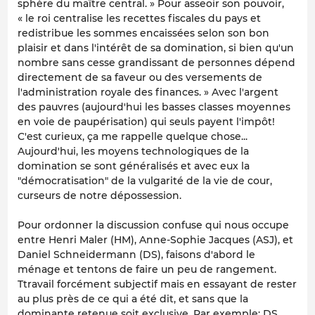
sphère du maître central. » Pour asseoir son pouvoir,
« le roi centralise les recettes fiscales du pays et
redistribue les sommes encaissées selon son bon
plaisir et dans l'intérêt de sa domination, si bien qu'un
nombre sans cesse grandissant de personnes dépend
directement de sa faveur ou des versements de
l'administration royale des finances. » Avec l'argent
des pauvres (aujourd'hui les basses classes moyennes
en voie de paupérisation) qui seuls payent l'impôt!
C'est curieux, ça me rappelle quelque chose...
Aujourd'hui, les moyens technologiques de la
domination se sont généralisés et avec eux la
"démocratisation" de la vulgarité de la vie de cour,
curseurs de notre dépossession.
Pour ordonner la discussion confuse qui nous occupe
entre Henri Maler (HM), Anne-Sophie Jacques (ASJ), et
Daniel Schneidermann (DS), faisons d'abord le
ménage et tentons de faire un peu de rangement.
Ttravail forcément subjectif mais en essayant de rester
au plus près de ce qui a été dit, et sans que la
dominante retenue soit exclusive. Par exemple: DS