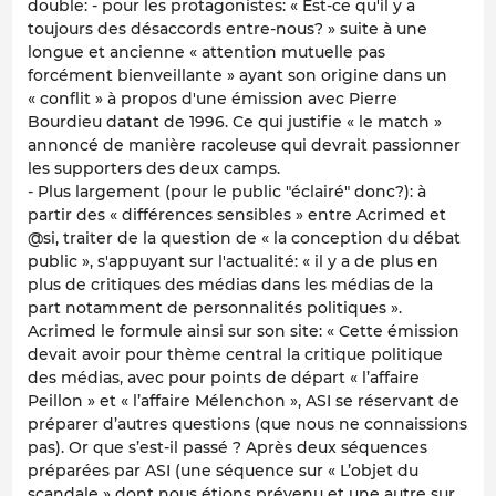
double: - pour les protagonistes: « Est-ce qu'il y a
toujours des désaccords entre-nous? » suite à une
longue et ancienne « attention mutuelle pas
forcément bienveillante » ayant son origine dans un
« conflit » à propos d'une émission avec Pierre
Bourdieu datant de 1996. Ce qui justifie « le match »
annoncé de manière racoleuse qui devrait passionner
les supporters des deux camps.
- Plus largement (pour le public "éclairé" donc?): à
partir des « différences sensibles » entre Acrimed et
@si, traiter de la question de « la conception du débat
public », s'appuyant sur l'actualité: « il y a de plus en
plus de critiques des médias dans les médias de la
part notamment de personnalités politiques ».
Acrimed le formule ainsi sur son site: « Cette émission
devait avoir pour thème central la critique politique
des médias, avec pour points de départ « l’affaire
Peillon » et « l’affaire Mélenchon », ASI se réservant de
préparer d’autres questions (que nous ne connaissions
pas). Or que s’est-il passé ? Après deux séquences
préparées par ASI (une séquence sur « L’objet du
scandale » dont nous étions prévenu et une autre sur