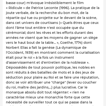
basse-cour) m'évoque irrésistiblement le film
« Ridicule » de Patrice Leconte (1996). La pratique de la
joute verbale, de la recherche du bon mot, de la
répartie qui tue ou projette sur le devant de la scène,
dans cet univers de courtisans (« Quels êtres que ceux
dont l'âme tout entière n'est occupée que du
cérémonial; dont les rêves et les efforts durant des
années ne visent que les moyens de gagner un siège
vers le haut bout de la table... », Goethe, 1774) dont
Norbert Elias a fait la genèse (La dynamique de
l'Occident, 1939) en montrant comment la curialisation
était pour le roi « à la fois un instrument
d'asservissement et d'entretien de la noblesse ».
Dépossédés de tout pouvoir politique, les nobles en
sont réduits à des batailles de mots et à des jeux de
séduction pour plaire au Roi et se faire une réputation,
donc se voir attribuer une "charge" (lever ou coucher
du roi, maître des jardins,...) plus lucrative. Car le
monarque absolu doit tout régenter: « rien ne
caractérise mieux une monarchie forte que cette
nécessité de surveiller tout ce qui se passe dans la