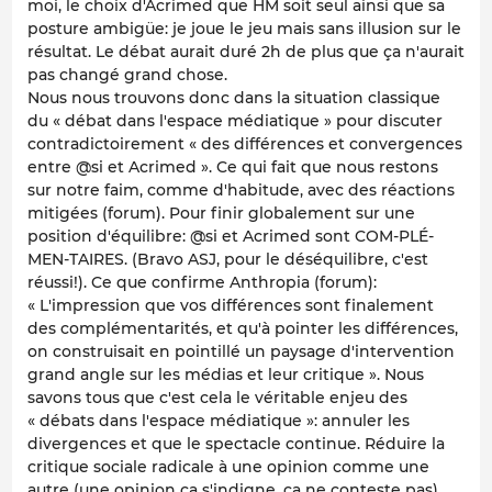
moi, le choix d'Acrimed que HM soit seul ainsi que sa
posture ambigüe: je joue le jeu mais sans illusion sur le
résultat. Le débat aurait duré 2h de plus que ça n'aurait
pas changé grand chose.
Nous nous trouvons donc dans la situation classique
du « débat dans l'espace médiatique » pour discuter
contradictoirement « des différences et convergences
entre @si et Acrimed ». Ce qui fait que nous restons
sur notre faim, comme d'habitude, avec des réactions
mitigées (forum). Pour finir globalement sur une
position d'équilibre: @si et Acrimed sont COM-PLÉ-
MEN-TAIRES. (Bravo ASJ, pour le déséquilibre, c'est
réussi!). Ce que confirme Anthropia (forum):
« L'impression que vos différences sont finalement
des complémentarités, et qu'à pointer les différences,
on construisait en pointillé un paysage d'intervention
grand angle sur les médias et leur critique ». Nous
savons tous que c'est cela le véritable enjeu des
« débats dans l'espace médiatique »: annuler les
divergences et que le spectacle continue. Réduire la
critique sociale radicale à une opinion comme une
autre (une opinion ça s'indigne, ça ne conteste pas),