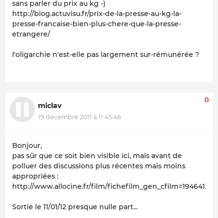
sans parler du prix au kg -)
http://blog.actuvisu.fr/prix-de-la-presse-au-kg-la-
presse-francaise-bien-plus-chere-que-la-presse-
etrangere/
l'oligarchie n'est-elle pas largement sur-rémunérée ?
0
miclav
19 décembre 2011 à 11:45:46
Bonjour,
pas sûr que ce soit bien visible ici, mais avant de
polluer des discussions plus récentes mais moins
appropriées :
http://www.allocine.fr/film/fichefilm_gen_cfilm=194641.ht
Sortie le 11/01/12 presque nulle part...