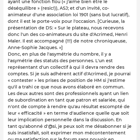
ayant une fonction flou (« j'aime bien être le
déséquilibre » (resic!)), ASJ; et d'un invité, co-
animateur d'une association loi 1901 (sans but lucratif),
dont il est le porte-voix pour l'occasion. [Curieuse, la
présentation de DS: « Sur le plateau, nous recevons
donc l'un des co-animateurs du site d'Acrimed, Henri
Maler. Il est accompagné (!!!) de notre chroniqueuse,
Anne-Sophie Jacques. »]
Donc, en plus de l'asymétrie du nombre, il y a
l'asymétrie des statuts des personnes. L'un est
représentant d'un collectif à qui il devra rendre des
comptes. Si je suis adhérent actif d'Acrimed, je pourrai
« contester » les prises de position de HM si j'estime
qu'il a trahi ce que nous avons élaboré en commun.
Les deux autres sont des professionnels ayant un lien
de subordination en tant que patron et salariée, qui
n'ont de compte à rendre qu'au résultat escompté de
leur « efficacité » en terme d'audience quelle que soit
leur implication personnelle dans la discussion. En
tant qu'abonné d'@si, je peux soit me désabonner si je
suis insatisfait, soit exprimer mon mécontentement
ou ma satisfaction sur le forum sans pouvoir en