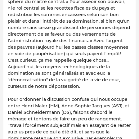
sphère du maître central. » Pour asseoir son pouvoir,
« le roi centralise les recettes fiscales du pays et
redistribue les sommes encaissées selon son bon
plaisir et dans l'intérêt de sa domination, si bien qu'un
nombre sans cesse grandissant de personnes dépend
directement de sa faveur ou des versements de
l'administration royale des finances. » Avec l'argent
des pauvres (aujourd'hui les basses classes moyennes
en voie de paupérisation) qui seuls payent l'impôt!
C'est curieux, ça me rappelle quelque chose...
Aujourd'hui, les moyens technologiques de la
domination se sont généralisés et avec eux la
"démocratisation" de la vulgarité de la vie de cour,
curseurs de notre dépossession.
Pour ordonner la discussion confuse qui nous occupe
entre Henri Maler (HM), Anne-Sophie Jacques (ASJ), et
Daniel Schneidermann (DS), faisons d'abord le
ménage et tentons de faire un peu de rangement.
Ttravail forcément subjectif mais en essayant de rester
au plus près de ce qui a été dit, et sans que la
dominante retenue soit exclusive. Par exemple: DS