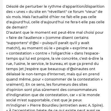
Désolé de perturber le rythme d'apparition/disparition
des « unes » du site en "réveillant" ce forum "vieux" de
six mois. Mais l'actualité d'hier ne fait-elle pas celle
d'aujourd'hui, celle d'aujourd'hui ne fera-t-elle pas celle
de demain?
D'autant que le moment est peut-être mal choisi pour
« faire de l'audience » (comme disent certains
"supporters" d'@si – puisqu'il paraît qu'il y avait
match!), au moment où le « peuple » exprime sa
« contestation » contre « l'oligarchie » dans l'espace-
temps qui lui est propre, la vie concrète, c'est-à-dire la
rue, l'usine, le service, le bureau, et que ça prend du
temps (et j'espère que beaucoup d'@sinautes ont
délaissé le non-temps d'Internet, mais qui en prend
quand même, pour « consommer de la contestation »
vraiment). En ce sens, les forumeurs des sites
d'opinion sont plus sûrement des consommateurs
d'indignation que de contestation, car « si le monde
social m'est supportable, c'est que je peux
m'indigner » Pierre Bourdieu (entretien avec A. Spire).
« À l'acceptation béate de ce qui existe peut aussi se