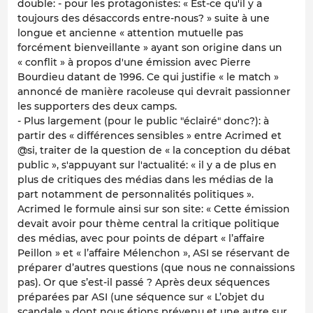
double: - pour les protagonistes: « Est-ce qu'il y a
toujours des désaccords entre-nous? » suite à une
longue et ancienne « attention mutuelle pas
forcément bienveillante » ayant son origine dans un
« conflit » à propos d'une émission avec Pierre
Bourdieu datant de 1996. Ce qui justifie « le match »
annoncé de manière racoleuse qui devrait passionner
les supporters des deux camps.
- Plus largement (pour le public "éclairé" donc?): à
partir des « différences sensibles » entre Acrimed et
@si, traiter de la question de « la conception du débat
public », s'appuyant sur l'actualité: « il y a de plus en
plus de critiques des médias dans les médias de la
part notamment de personnalités politiques ».
Acrimed le formule ainsi sur son site: « Cette émission
devait avoir pour thème central la critique politique
des médias, avec pour points de départ « l’affaire
Peillon » et « l’affaire Mélenchon », ASI se réservant de
préparer d’autres questions (que nous ne connaissions
pas). Or que s’est-il passé ? Après deux séquences
préparées par ASI (une séquence sur « L’objet du
scandale » dont nous étions prévenu et une autre sur