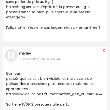
sans parler du prix au kg -)
http://blog.actuvisu.fr/prix-de-la-presse-au-kg-la-
presse-francaise-bien-plus-chere-que-la-presse-
etrangere/
l'oligarchie n'est-elle pas largement sur-rémunérée ?
0
miclav
19 décembre 2011 à 11:45:46
Bonjour,
pas sûr que ce soit bien visible ici, mais avant de
polluer des discussions plus récentes mais moins
appropriées :
http://www.allocine.fr/film/fichefilm_gen_cfilm=194641.ht
Sortie le 11/01/12 presque nulle part...