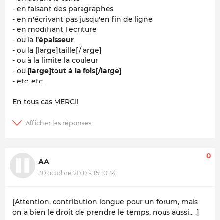
- en faisant des paragraphes
- en n'écrivant pas jusqu'en fin de ligne
-
en modifiant l'écriture
- ou la
l'épaisseur
- ou la [large]taille[/large]
- ou à la limite la
couleur
- ou
[large]
tout à la fois
[/large]
- etc. etc.
En tous cas MERCI!
0
AA
30 octobre 2010 à 15:10:34
[Attention, contribution longue pour un forum, mais
on a bien le droit de prendre le temps, nous aussi... .]