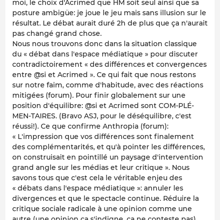
moi, le choix d'Acrimed que HM soit seul ainsi que sa
posture ambigüe: je joue le jeu mais sans illusion sur le
résultat. Le débat aurait duré 2h de plus que ça n'aurait
pas changé grand chose.
Nous nous trouvons donc dans la situation classique
du « débat dans l'espace médiatique » pour discuter
contradictoirement « des différences et convergences
entre @si et Acrimed ». Ce qui fait que nous restons
sur notre faim, comme d'habitude, avec des réactions
mitigées (forum). Pour finir globalement sur une
position d'équilibre: @si et Acrimed sont COM-PLÉ-
MEN-TAIRES. (Bravo ASJ, pour le déséquilibre, c'est
réussi!). Ce que confirme Anthropia (forum):
« L'impression que vos différences sont finalement
des complémentarités, et qu'à pointer les différences,
on construisait en pointillé un paysage d'intervention
grand angle sur les médias et leur critique ». Nous
savons tous que c'est cela le véritable enjeu des
« débats dans l'espace médiatique »: annuler les
divergences et que le spectacle continue. Réduire la
critique sociale radicale à une opinion comme une
autre (une opinion ça s'indigne, ça ne conteste pas),