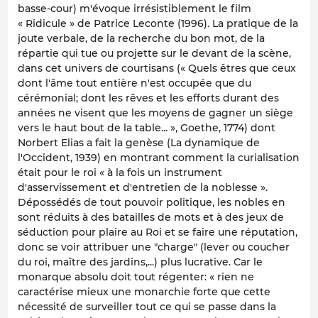
basse-cour) m'évoque irrésistiblement le film
« Ridicule » de Patrice Leconte (1996). La pratique de la
joute verbale, de la recherche du bon mot, de la
répartie qui tue ou projette sur le devant de la scène,
dans cet univers de courtisans (« Quels êtres que ceux
dont l'âme tout entière n'est occupée que du
cérémonial; dont les rêves et les efforts durant des
années ne visent que les moyens de gagner un siège
vers le haut bout de la table... », Goethe, 1774) dont
Norbert Elias a fait la genèse (La dynamique de
l'Occident, 1939) en montrant comment la curialisation
était pour le roi « à la fois un instrument
d'asservissement et d'entretien de la noblesse ».
Dépossédés de tout pouvoir politique, les nobles en
sont réduits à des batailles de mots et à des jeux de
séduction pour plaire au Roi et se faire une réputation,
donc se voir attribuer une "charge" (lever ou coucher
du roi, maître des jardins,...) plus lucrative. Car le
monarque absolu doit tout régenter: « rien ne
caractérise mieux une monarchie forte que cette
nécessité de surveiller tout ce qui se passe dans la