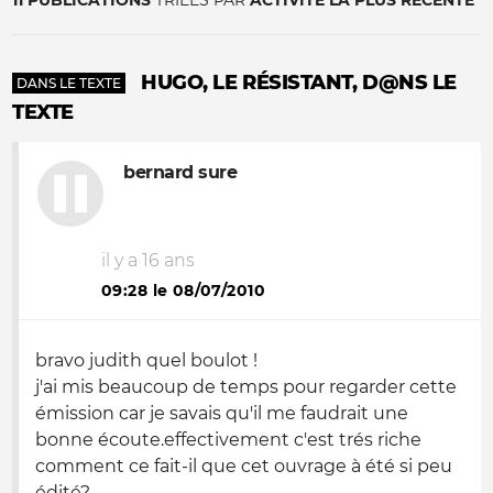
11 PUBLICATIONS
TRIÉES PAR
ACTIVITÉ LA PLUS RÉCENTE
HUGO, LE RÉSISTANT, D@NS LE
DANS LE TEXTE
TEXTE
bernard sure
il y a 16 ans
09:28 le 08/07/2010
bravo judith quel boulot !
j'ai mis beaucoup de temps pour regarder cette
émission car je savais qu'il me faudrait une
bonne écoute.effectivement c'est trés riche
comment ce fait-il que cet ouvrage à été si peu
édité?