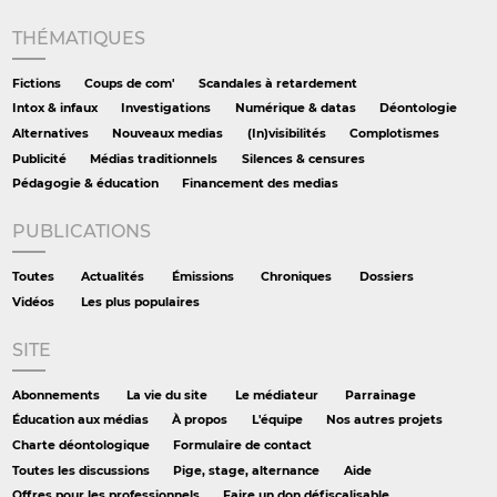
THÉMATIQUES
Fictions
Coups de com'
Scandales à retardement
Intox & infaux
Investigations
Numérique & datas
Déontologie
Alternatives
Nouveaux medias
(In)visibilités
Complotismes
Publicité
Médias traditionnels
Silences & censures
Pédagogie & éducation
Financement des medias
PUBLICATIONS
Toutes
Actualités
Émissions
Chroniques
Dossiers
Vidéos
Les plus populaires
SITE
Abonnements
La vie du site
Le médiateur
Parrainage
Éducation aux médias
À propos
L'équipe
Nos autres projets
Charte déontologique
Formulaire de contact
Toutes les discussions
Pige, stage, alternance
Aide
Offres pour les professionnels
Faire un don défiscalisable