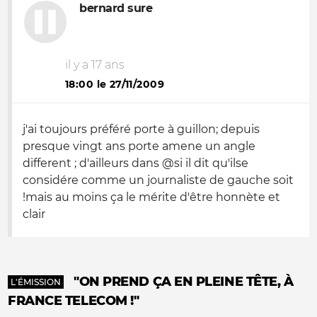
bernard sure
il y a 17 ans
18:00 le 27/11/2009
j'ai toujours préféré porte à guillon; depuis
presque vingt ans porte amene un angle
different ; d'ailleurs dans @si il dit qu'ilse
considére comme un journaliste de gauche soit
!mais au moins ça le mérite d'être honnète et
clair
"ON PREND ÇA EN PLEINE TÊTE, À
L'ÉMISSION
FRANCE TELECOM !"