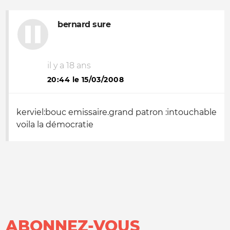
bernard sure
il y a 18 ans
20:44 le 15/03/2008
kerviel:bouc emissaire.grand patron :intouchable
voila la démocratie
ABONNEZ-VOUS