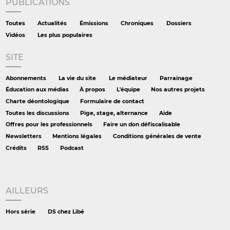
PUBLICATIONS
Toutes
Actualités
Émissions
Chroniques
Dossiers
Vidéos
Les plus populaires
SITE
Abonnements
La vie du site
Le médiateur
Parrainage
Éducation aux médias
À propos
L'équipe
Nos autres projets
Charte déontologique
Formulaire de contact
Toutes les discussions
Pige, stage, alternance
Aide
Offres pour les professionnels
Faire un don défiscalisable
Newsletters
Mentions légales
Conditions générales de vente
Crédits
RSS
Podcast
AILLEURS
Hors série
DS chez Libé