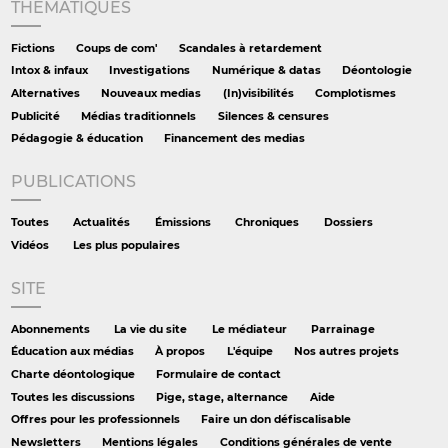
THÉMATIQUES
Fictions
Coups de com'
Scandales à retardement
Intox & infaux
Investigations
Numérique & datas
Déontologie
Alternatives
Nouveaux medias
(In)visibilités
Complotismes
Publicité
Médias traditionnels
Silences & censures
Pédagogie & éducation
Financement des medias
PUBLICATIONS
Toutes
Actualités
Émissions
Chroniques
Dossiers
Vidéos
Les plus populaires
SITE
Abonnements
La vie du site
Le médiateur
Parrainage
Éducation aux médias
À propos
L'équipe
Nos autres projets
Charte déontologique
Formulaire de contact
Toutes les discussions
Pige, stage, alternance
Aide
Offres pour les professionnels
Faire un don défiscalisable
Newsletters
Mentions légales
Conditions générales de vente