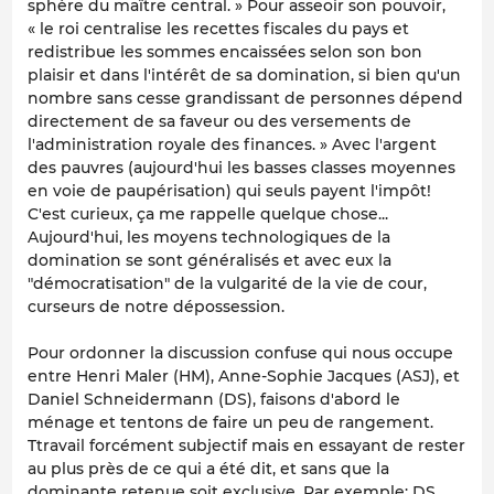
sphère du maître central. » Pour asseoir son pouvoir,
« le roi centralise les recettes fiscales du pays et
redistribue les sommes encaissées selon son bon
plaisir et dans l'intérêt de sa domination, si bien qu'un
nombre sans cesse grandissant de personnes dépend
directement de sa faveur ou des versements de
l'administration royale des finances. » Avec l'argent
des pauvres (aujourd'hui les basses classes moyennes
en voie de paupérisation) qui seuls payent l'impôt!
C'est curieux, ça me rappelle quelque chose...
Aujourd'hui, les moyens technologiques de la
domination se sont généralisés et avec eux la
"démocratisation" de la vulgarité de la vie de cour,
curseurs de notre dépossession.
Pour ordonner la discussion confuse qui nous occupe
entre Henri Maler (HM), Anne-Sophie Jacques (ASJ), et
Daniel Schneidermann (DS), faisons d'abord le
ménage et tentons de faire un peu de rangement.
Ttravail forcément subjectif mais en essayant de rester
au plus près de ce qui a été dit, et sans que la
dominante retenue soit exclusive. Par exemple: DS