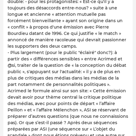
double: - pour les protagonistes: « Est-ce qu'il y a
toujours des désaccords entre-nous? » suite à une
longue et ancienne « attention mutuelle pas
forcément bienveillante » ayant son origine dans un
« conflit » à propos d'une émission avec Pierre
Bourdieu datant de 1996. Ce qui justifie « le match »
annoncé de manière racoleuse qui devrait passionner
les supporters des deux camps.
- Plus largement (pour le public "éclairé" donc?): à
partir des « différences sensibles » entre Acrimed et
@si, traiter de la question de « la conception du débat
public », s'appuyant sur l'actualité: « il y a de plus en
plus de critiques des médias dans les médias de la
part notamment de personnalités politiques ».
Acrimed le formule ainsi sur son site: « Cette émission
devait avoir pour thème central la critique politique
des médias, avec pour points de départ « l’affaire
Peillon » et « l’affaire Mélenchon », ASI se réservant de
préparer d’autres questions (que nous ne connaissions
pas). Or que s’est-il passé ? Après deux séquences
préparées par ASI (une séquence sur « L’objet du
scandale » dont nous étions prévenu et une autre sur