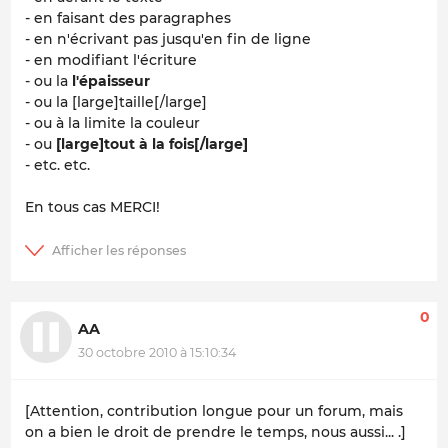
- en faisant des paragraphes
- en n'écrivant pas jusqu'en fin de ligne
-
en modifiant l'écriture
- ou la
l'épaisseur
- ou la [large]taille[/large]
- ou à la limite la
couleur
- ou
[large]
tout à la fois
[/large]
- etc. etc.
En tous cas MERCI!
0
AA
30 octobre 2010 à 15:10:34
[Attention, contribution longue pour un forum, mais
on a bien le droit de prendre le temps, nous aussi... .]