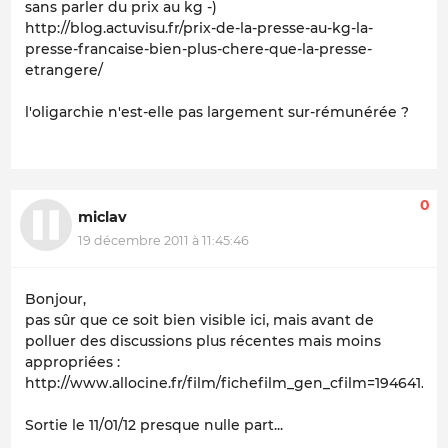
sans parler du prix au kg -)
http://blog.actuvisu.fr/prix-de-la-presse-au-kg-la-
presse-francaise-bien-plus-chere-que-la-presse-
etrangere/
l'oligarchie n'est-elle pas largement sur-rémunérée ?
0
miclav
19 décembre 2011 à 11:45:46
Bonjour,
pas sûr que ce soit bien visible ici, mais avant de
polluer des discussions plus récentes mais moins
appropriées :
http://www.allocine.fr/film/fichefilm_gen_cfilm=194641.ht
Sortie le 11/01/12 presque nulle part...