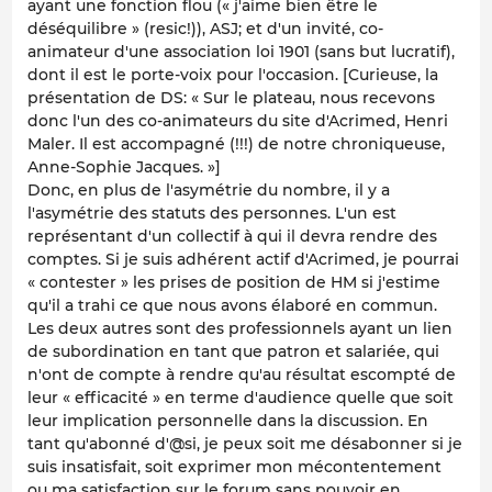
ayant une fonction flou (« j'aime bien être le
déséquilibre » (resic!)), ASJ; et d'un invité, co-
animateur d'une association loi 1901 (sans but lucratif),
dont il est le porte-voix pour l'occasion. [Curieuse, la
présentation de DS: « Sur le plateau, nous recevons
donc l'un des co-animateurs du site d'Acrimed, Henri
Maler. Il est accompagné (!!!) de notre chroniqueuse,
Anne-Sophie Jacques. »]
Donc, en plus de l'asymétrie du nombre, il y a
l'asymétrie des statuts des personnes. L'un est
représentant d'un collectif à qui il devra rendre des
comptes. Si je suis adhérent actif d'Acrimed, je pourrai
« contester » les prises de position de HM si j'estime
qu'il a trahi ce que nous avons élaboré en commun.
Les deux autres sont des professionnels ayant un lien
de subordination en tant que patron et salariée, qui
n'ont de compte à rendre qu'au résultat escompté de
leur « efficacité » en terme d'audience quelle que soit
leur implication personnelle dans la discussion. En
tant qu'abonné d'@si, je peux soit me désabonner si je
suis insatisfait, soit exprimer mon mécontentement
ou ma satisfaction sur le forum sans pouvoir en