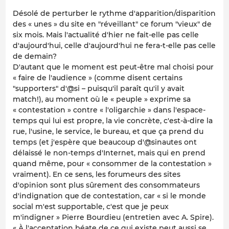
Désolé de perturber le rythme d'apparition/disparition
des « unes » du site en "réveillant" ce forum "vieux" de
six mois. Mais l'actualité d'hier ne fait-elle pas celle
d'aujourd'hui, celle d'aujourd'hui ne fera-t-elle pas celle
de demain?
D'autant que le moment est peut-être mal choisi pour
« faire de l'audience » (comme disent certains
"supporters" d'@si – puisqu'il paraît qu'il y avait
match!), au moment où le « peuple » exprime sa
« contestation » contre « l'oligarchie » dans l'espace-
temps qui lui est propre, la vie concrète, c'est-à-dire la
rue, l'usine, le service, le bureau, et que ça prend du
temps (et j'espère que beaucoup d'@sinautes ont
délaissé le non-temps d'Internet, mais qui en prend
quand même, pour « consommer de la contestation »
vraiment). En ce sens, les forumeurs des sites
d'opinion sont plus sûrement des consommateurs
d'indignation que de contestation, car « si le monde
social m'est supportable, c'est que je peux
m'indigner » Pierre Bourdieu (entretien avec A. Spire).
« À l'acceptation béate de ce qui existe peut aussi se