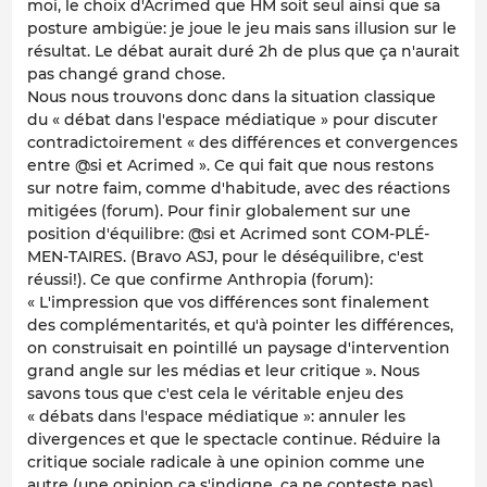
moi, le choix d'Acrimed que HM soit seul ainsi que sa
posture ambigüe: je joue le jeu mais sans illusion sur le
résultat. Le débat aurait duré 2h de plus que ça n'aurait
pas changé grand chose.
Nous nous trouvons donc dans la situation classique
du « débat dans l'espace médiatique » pour discuter
contradictoirement « des différences et convergences
entre @si et Acrimed ». Ce qui fait que nous restons
sur notre faim, comme d'habitude, avec des réactions
mitigées (forum). Pour finir globalement sur une
position d'équilibre: @si et Acrimed sont COM-PLÉ-
MEN-TAIRES. (Bravo ASJ, pour le déséquilibre, c'est
réussi!). Ce que confirme Anthropia (forum):
« L'impression que vos différences sont finalement
des complémentarités, et qu'à pointer les différences,
on construisait en pointillé un paysage d'intervention
grand angle sur les médias et leur critique ». Nous
savons tous que c'est cela le véritable enjeu des
« débats dans l'espace médiatique »: annuler les
divergences et que le spectacle continue. Réduire la
critique sociale radicale à une opinion comme une
autre (une opinion ça s'indigne, ça ne conteste pas),