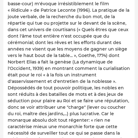
basse-cour) m'évoque irrésistiblement le film
« Ridicule » de Patrice Leconte (1996). La pratique de la
joute verbale, de la recherche du bon mot, de la
répartie qui tue ou projette sur le devant de la scène,
dans cet univers de courtisans (« Quels êtres que ceux
dont l'âme tout entière n'est occupée que du
cérémonial; dont les rêves et les efforts durant des
années ne visent que les moyens de gagner un siège
vers le haut bout de la table... », Goethe, 1774) dont
Norbert Elias a fait la genèse (La dynamique de
l'Occident, 1939) en montrant comment la curialisation
était pour le roi « à la fois un instrument
d'asservissement et d'entretien de la noblesse ».
Dépossédés de tout pouvoir politique, les nobles en
sont réduits à des batailles de mots et à des jeux de
séduction pour plaire au Roi et se faire une réputation,
donc se voir attribuer une "charge" (lever ou coucher
du roi, maître des jardins,...) plus lucrative. Car le
monarque absolu doit tout régenter: « rien ne
caractérise mieux une monarchie forte que cette
nécessité de surveiller tout ce qui se passe dans la