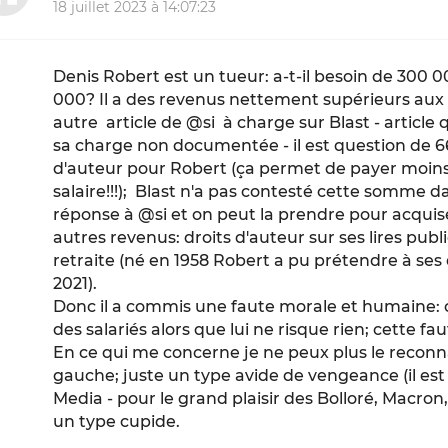
18 juillet 2023 à 14:07:23
Denis Robert est un tueur: a-t-il besoin de 300 
000? Il a des revenus nettement supérieurs aux
autre article de @si à charge sur Blast - artic
sa charge non documentée - il est question de 
d'auteur pour Robert (ça permet de payer moins 
salaire!!!); Blast n'a pas contesté cette somme d
réponse à @si et on peut la prendre pour acqui
autres revenus: droits d'auteur sur ses lires pub
retraite (né en 1958 Robert a pu prétendre à ses 
2021).
Donc il a commis une faute morale et humaine: 
des salariés alors que lui ne risque rien; cette fa
En ce qui me concerne je ne peux plus le rec
gauche; juste un type avide de vengeance (il est c
Media - pour le grand plaisir des Bolloré, Macron,
un type cupide.