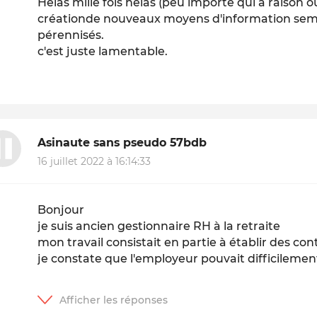
Hélas mille fois hélas (peu importe qui a raison o
créationde nouveaux moyens d'information semb
pérennisés.
c'est juste lamentable.
Asinaute sans pseudo 57bdb
16 juillet 2022 à 16:14:33
Bonjour
je suis ancien gestionnaire RH à la retraite
mon travail consistait en partie à établir des cont
je constate que l'employeur pouvait difficilement