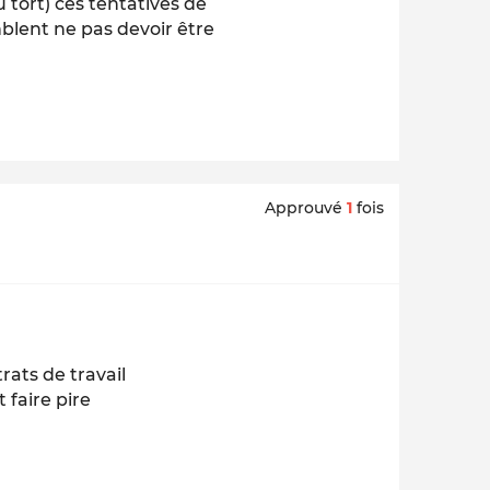
u tort) ces tentatives de
lent ne pas devoir être
Approuvé
1
fois
rats de travail
 faire pire