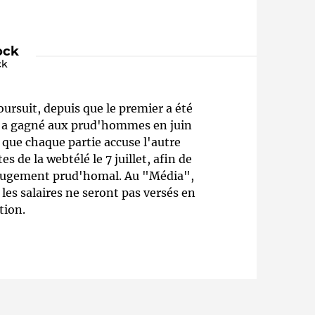
"
ock
ck
ursuit, depuis que le premier a été
is a gagné aux prud'hommes en juin
 que chaque partie accuse l'autre
s de la webtélé le 7 juillet, afin de
Qui sommes-nous ?
e jugement prud'homal. Au "Média",
les salaires ne seront pas versés en
ction.