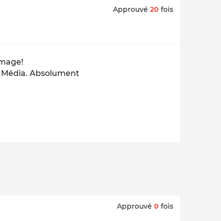
Approuvé
20
fois
mmage!
 du Média. Absolument
Approuvé
0
fois