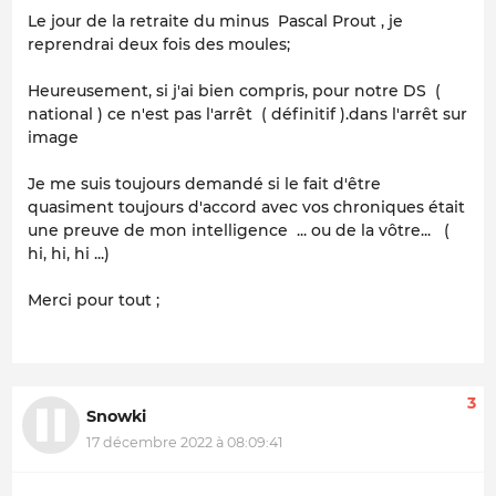
Le jour de la retraite du minus Pascal Prout , je
reprendrai deux fois des moules;
Heureusement, si j'ai bien compris, pour notre DS (
national ) ce n'est pas l'arrêt ( définitif ).dans l'arrêt sur
image
Je me suis toujours demandé si le fait d'être
quasiment toujours d'accord avec vos chroniques était
une preuve de mon intelligence ... ou de la vôtre... (
hi, hi, hi ...)
Merci pour tout ;
3
Snowki
17 décembre 2022 à 08:09:41