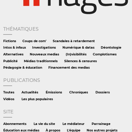
THÉMATIQUES
Fictions
Coups de com'
Scandales à retardement
Intox & infaux
Investigations
Numérique & datas
Déontologie
Alternatives
Nouveaux medias
(In)visibilités
Complotismes
Publicité
Médias traditionnels
Silences & censures
Pédagogie & éducation
Financement des medias
PUBLICATIONS
Toutes
Actualités
Émissions
Chroniques
Dossiers
Vidéos
Les plus populaires
SITE
Abonnements
La vie du site
Le médiateur
Parrainage
Éducation aux médias
À propos
L'équipe
Nos autres projets