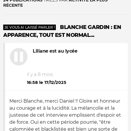
24 PUBLICATIONS
TRIÉES PAR
ACTIVITÉ LA PLUS
RÉCENTE
BLANCHE GARDIN : EN
JE VOUS AI LAISSÉ PARLER !
APPARENCE, TOUT EST NORMAL...
Liliane est au lycée
il y a 8 mois
16:58 le 17/12/2025
Merci Blanche, merci Daniel !! Gloire et honneur
au courage et à la lucidité. La mélancolie et la
justesse de cet interview emplissent d'espoir et
de force. Oui en cette période pourrie, "être
calomniée et blacklistée est bien une sorte de