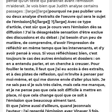
pense qu'un texte qui paraîtrait avant l'émission
m'aiderait. Je vois bien que Judith analyse certains
passages : [large]
[large]
pourquoi ne pas publier une
ou deux
analyse d'extraits de l'oeuvre qui sera le sujet
de l'émission[/b[/large]] ?
[/large] Avec ce type
d'article, c'est sûr que je cours vers l'émission dès sa
diffusion ! J'ai la désagréable sensation d'être exclue
des discussions et du débat : j'ai besoin d'un peu de
matière, de comprendre, d'avoir l'impression de
réfléchir en même temps que les intervenants, et d'y
avoir pensé à vous. Si vous réfléchissez bien, c'est
toujours le cas des autres émissions et dossiers : on
en a entendu parler, et on cherche à creuser. Pour
fouiller le texte, il faut que j'ai eu accès à des extraits,
et à des pistes de réflexion, qui m'invite à penser par
moi-même, et qui me donne envie d'aller plus loin. Je
ne sais pas si je suis très claire, mais cela me manque,
et je ne pense pas que cela soit difficile à mettre en
place, ni que cela change quoi que ce soit à
l'émission que beaucoup aiment tant.
Et que j'aime aussi d'ailleurs, quand jeconnais
l'auteur ; j'ai regardé l'émission avec Vinaver 3 fois,