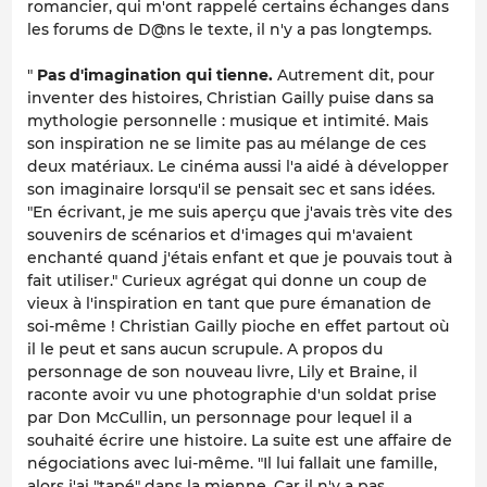
romancier, qui m'ont rappelé certains échanges dans
les forums de D@ns le texte, il n'y a pas longtemps.
"
Pas d'imagination qui tienne.
Autrement dit, pour
inventer des histoires, Christian Gailly puise dans sa
mythologie personnelle : musique et intimité. Mais
son inspiration ne se limite pas au mélange de ces
deux matériaux. Le cinéma aussi l'a aidé à développer
son imaginaire lorsqu'il se pensait sec et sans idées.
"En écrivant, je me suis aperçu que j'avais très vite des
souvenirs de scénarios et d'images qui m'avaient
enchanté quand j'étais enfant et que je pouvais tout à
fait utiliser." Curieux agrégat qui donne un coup de
vieux à l'inspiration en tant que pure émanation de
soi-même ! Christian Gailly pioche en effet partout où
il le peut et sans aucun scrupule. A propos du
personnage de son nouveau livre, Lily et Braine, il
raconte avoir vu une photographie d'un soldat prise
par Don McCullin, un personnage pour lequel il a
souhaité écrire une histoire. La suite est une affaire de
négociations avec lui-même. "Il lui fallait une famille,
alors j'ai "tapé" dans la mienne. Car il n'y a pas