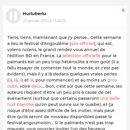
0
Hurluberlu
25 janvier 2010 à 13:40:01
Tiens, tiens, maintenant que j'y pense... Cette semaine
a lieu le festival d'Angoulême (
site officiel
), qui est,
volens nolens
, le grand rendez-vous annuel de
l'édition BD en France. La
sélection officielle
pour le
palmarès est un peu trop hétéroclite à mon goût (il a
fallu essayer de contenter tout le monde, et c'est pas
évident), mais il y a là dedans quelques vraies perles
(
là
,
là
,
là
et
là
, pour commencer) et au moins un
gros
oubli
, voire
deux
... Bon, c'est sûr que cette semaine, les
auteurs risquent d'être un peu pris à cause de cet
événement (surtout que certains passeront
une belle
nuit blanche
qu'on peut suivre sur le ouaibe), et ça
risque d'être assez difficile de les inviter, mais peut-
être qu'ils seront de nouveau disponibles passé le
festival angoumoisin... Si le palmarès n'est pas trop
mauvais, vous pourriez inviter l'un des heureux