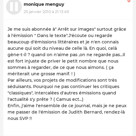
0
monique menguy
25 janvier 2010 à 21:13:49
Je me suis abonnée à" Arrêt sur images" surtout grâce
à l'émission " Dans le texte".J'écoute ou regarde
beaucoup d'émissions littéraires et je n'en connais
aucune qui soit du niveau de celle là. En quoi, celà
gène-t-il ? quand on n'aime pas ,on ne regarde pas...Il
est fort injuste de priver le petit nombre que nous
sommes à regarder, de ce que nous aimons. ( ça
mériterait une grosse manif. ! )
Par ailleurs, vos projets de modifications sont très
séduisants. Pourquoi ne pas continuer les critiques
"classiques", intercalées d'autres émissions quand
l'actualité s'y prête ? ( Camus ect...)
Enfin, j'aime l'ensemble de ce journal, mais je ne peux
me passer de l'émission de Judith Bernard, rendez-là
nous SVP !!