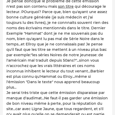
Je pense doncque le problème de cette émission
n'est pas son contenu mais
son titre
qui décourage le
lecteur. POurquoi? Parce que, bien qu'ayant une assez
bonne culture générale (je suis médecin et j'ai
toujours lu des livres), je ne connnaits souvent rien des
noms des écrivains mentionnés dans le titre. Dernier
Exemple "Hammat" dont je ne me souvenais pas du
nom, bien qu'ayant lu pas mal de Série Noire dans le
temps...et Ellroy que je ne connaissais pas! Je pense
qu'il faut que les titre se mettent à un niveau plus bas:
par exemple:"les séries Noires de notre jeunesse: de
l'américain mal traduit depuis 50ans?"...sinon vous
n'accrochez que les vrais littéraires et ces noms
inconnus inhibent le lecteur du tout venant...Barbier
est plus connu qu'Hammat ou Elroy...même si
l'émission "Dans le texte" nous apprend beaucoup
plus...
Je serai très triste que cette émission disparaisse par
manque d'audimat...Ne faut-il pas garder une émission
de bon niveau même à perte, pour la réputation du
site...car avec Ligne Jaune, que tous regardent, et s'il
n'y avait plus qu'elle on se demanderait ou est partie