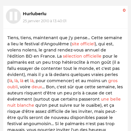
0
Hurluberlu
25 janvier 2010 à 13:40:01
Tiens, tiens, maintenant que j'y pense... Cette semaine
a lieu le festival d'Angoulême (
site officiel
), qui est,
volens nolens
, le grand rendez-vous annuel de
l'édition BD en France. La
sélection officielle
pour le
palmarès est un peu trop hétéroclite à mon goût (il a
fallu essayer de contenter tout le monde, et c'est pas
évident), mais il y a là dedans quelques vraies perles
(
là
,
là
,
là
et
là
, pour commencer) et au moins un
gros
oubli
, voire
deux
... Bon, c'est sûr que cette semaine, les
auteurs risquent d'être un peu pris à cause de cet
événement (surtout que certains passeront
une belle
nuit blanche
qu'on peut suivre sur le ouaibe), et ça
risque d'être assez difficile de les inviter, mais peut-
être qu'ils seront de nouveau disponibles passé le
festival angoumoisin... Si le palmarès n'est pas trop
mauvais, vous pourriez inviter l'un des heureux