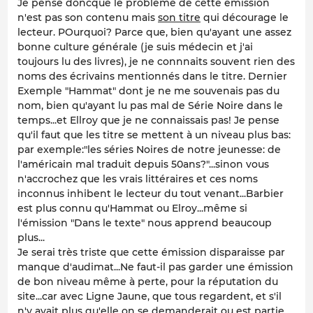
Je pense doncque le problème de cette émission
n'est pas son contenu mais
son titre
qui décourage le
lecteur. POurquoi? Parce que, bien qu'ayant une assez
bonne culture générale (je suis médecin et j'ai
toujours lu des livres), je ne connnaits souvent rien des
noms des écrivains mentionnés dans le titre. Dernier
Exemple "Hammat" dont je ne me souvenais pas du
nom, bien qu'ayant lu pas mal de Série Noire dans le
temps...et Ellroy que je ne connaissais pas! Je pense
qu'il faut que les titre se mettent à un niveau plus bas:
par exemple:"les séries Noires de notre jeunesse: de
l'américain mal traduit depuis 50ans?"...sinon vous
n'accrochez que les vrais littéraires et ces noms
inconnus inhibent le lecteur du tout venant...Barbier
est plus connu qu'Hammat ou Elroy...même si
l'émission "Dans le texte" nous apprend beaucoup
plus...
Je serai très triste que cette émission disparaisse par
manque d'audimat...Ne faut-il pas garder une émission
de bon niveau même à perte, pour la réputation du
site...car avec Ligne Jaune, que tous regardent, et s'il
n'y avait plus qu'elle on se demanderait ou est partie