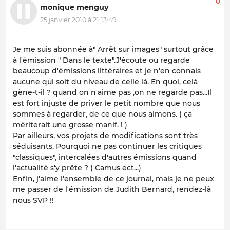
0
monique menguy
25 janvier 2010 à 21:13:49
Je me suis abonnée à" Arrêt sur images" surtout grâce
à l'émission " Dans le texte".J'écoute ou regarde
beaucoup d'émissions littéraires et je n'en connais
aucune qui soit du niveau de celle là. En quoi, celà
gène-t-il ? quand on n'aime pas ,on ne regarde pas...Il
est fort injuste de priver le petit nombre que nous
sommes à regarder, de ce que nous aimons. ( ça
mériterait une grosse manif. ! )
Par ailleurs, vos projets de modifications sont très
séduisants. Pourquoi ne pas continuer les critiques
"classiques", intercalées d'autres émissions quand
l'actualité s'y prête ? ( Camus ect...)
Enfin, j'aime l'ensemble de ce journal, mais je ne peux
me passer de l'émission de Judith Bernard, rendez-là
nous SVP !!