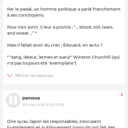
Par le passé, un homme politique a parlé franchement
à ses concitoyens.
Pour s'en sortir, il leur a promis : “... blood, toil, tears,
and sweat ...” *
Mais il fallait avoir du cran ; Édouard, en as-tu ?
* "sang, labeur, larmes et sueur" Winston Churchill (qui
n'a pas toujours été "exemplaire")
2
pamoua
30 mars 2020 à 09:23:06
Dire qu'au Japon les responsables, s'excusent
humblement et publiquement lorsqu'ils ont fait des