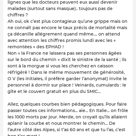
lignes que les docteurs peuvent eux aussi devenir
malades (surtout sans masque).. toujours pas de
chiffres ?
Ah oui, ok c’est plus contagieux qu’une grippe mais on
ne connaît pas encore le taux précis de mortalité mais
ça décanille allégrement quand même.... on attend
avec attention les chiffres promis lundi avec les «
remontées » des EPHAD !
Non « la France ne laissera pas ses personnes âgées
sur le bord du chemin » dixit le sinistre de la santé ; ils
sont à la morgue si vous les cherchez en caisson
réfrigéré ! Dans le même mouvement de générosité,
O V (les initiales, il préfère garder l’anonymat) invite le
personnel à dormir sur place ! Veinards, cumulards : le
gîte et le couvert gratuit en plus du SMIC...
Allez, quelques courbes bien pédagogiques. Pour faire
passer toutes ces informations... aie... En Italie... on frôle
les 1000 morts par jour. Merde, on croyait qu’ils allaient
aplanir la courbe et nous montrer le chemin... De
l’autre côté des Alpes, si t’as 60 ans et que tu l’as, c’est
bon t’es mort !