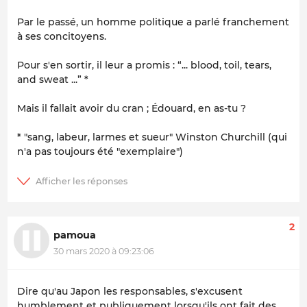
Par le passé, un homme politique a parlé franchement
à ses concitoyens.
Pour s'en sortir, il leur a promis : “... blood, toil, tears,
and sweat ...” *
Mais il fallait avoir du cran ; Édouard, en as-tu ?
* "sang, labeur, larmes et sueur" Winston Churchill (qui
n'a pas toujours été "exemplaire")
2
pamoua
30 mars 2020 à 09:23:06
Dire qu'au Japon les responsables, s'excusent
humblement et publiquement lorsqu'ils ont fait des