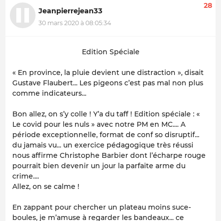
28
Jeanpierrejean33
30 mars 2020 à 08:05:34
Edition Spéciale
« En province, la pluie devient une distraction », disait
Gustave Flaubert... Les pigeons c’est pas mal non plus
comme indicateurs...
Bon allez, on s’y colle ! Y’a du taff ! Edition spéciale : «
Le covid pour les nuls » avec notre PM en MC.... A
période exceptionnelle, format de conf so disruptif...
du jamais vu... un exercice pédagogique très réussi
nous affirme Christophe Barbier dont l’écharpe rouge
pourrait bien devenir un jour la parfaite arme du
crime....
Allez, on se calme !
En zappant pour chercher un plateau moins suce-
boules, je m’amuse à regarder les bandeaux... ce