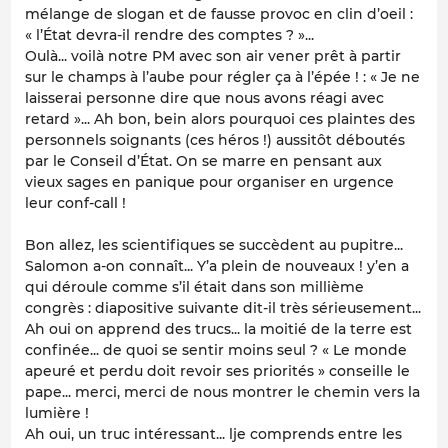
mélange de slogan et de fausse provoc en clin d’oeil :
« l’État devra-il rendre des comptes ? »...
Oulà... voilà notre PM avec son air vener prêt à partir
sur le champs à l’aube pour régler ça à l’épée ! : « Je ne
laisserai personne dire que nous avons réagi avec
retard »... Ah bon, bein alors pourquoi ces plaintes des
personnels soignants (ces héros !) aussitôt déboutés
par le Conseil d’État. On se marre en pensant aux
vieux sages en panique pour organiser en urgence
leur conf-call !
Bon allez, les scientifiques se succèdent au pupitre...
Salomon a-on connaît... Y’a plein de nouveaux ! y’en a
qui déroule comme s’il était dans son millième
congrès : diapositive suivante dit-il très sérieusement...
Ah oui on apprend des trucs... la moitié de la terre est
confinée... de quoi se sentir moins seul ? « Le monde
apeuré et perdu doit revoir ses priorités » conseille le
pape... merci, merci de nous montrer le chemin vers la
lumière !
Ah oui, un truc intéressant... lje comprends entre les