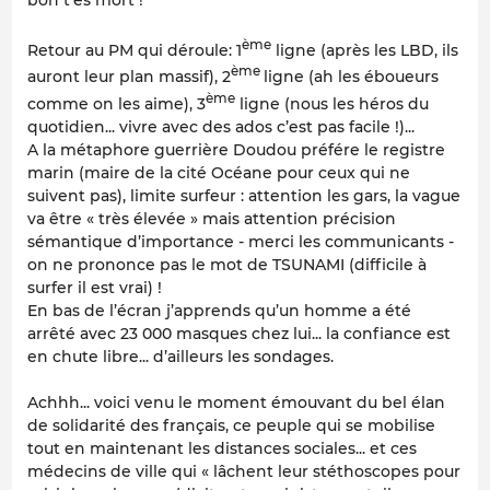
ème
Retour au PM qui déroule: 1
ligne (après les LBD, ils
ème
auront leur plan massif), 2
ligne (ah les éboueurs
ème
comme on les aime), 3
ligne (nous les héros du
quotidien... vivre avec des ados c’est pas facile !)...
A la métaphore guerrière Doudou préfére le registre
marin (maire de la cité Océane pour ceux qui ne
suivent pas), limite surfeur : attention les gars, la vague
va être « très élevée » mais attention précision
sémantique d’importance - merci les communicants -
on ne prononce pas le mot de TSUNAMI (difficile à
surfer il est vrai) !
En bas de l’écran j’apprends qu’un homme a été
arrêté avec 23 000 masques chez lui... la confiance est
en chute libre... d’ailleurs les sondages.
Achhh... voici venu le moment émouvant du bel élan
de solidarité des français, ce peuple qui se mobilise
tout en maintenant les distances sociales... et ces
médecins de ville qui « lâchent leur stéthoscopes pour