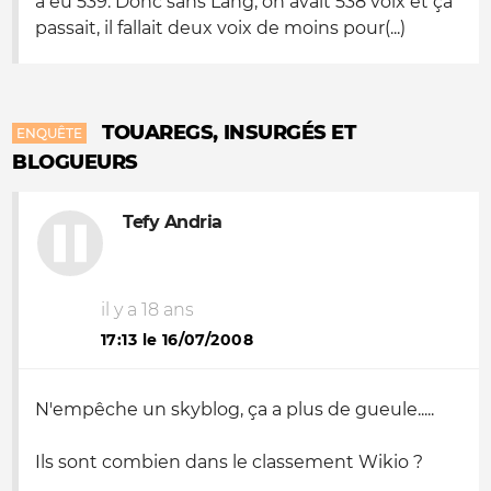
a eu 539. Donc sans Lang, on avait 538 voix et ça
passait, il fallait deux voix de moins pour(...)
TOUAREGS, INSURGÉS ET
ENQUÊTE
BLOGUEURS
Tefy Andria
il y a 18 ans
17:13 le 16/07/2008
N'empêche un skyblog, ça a plus de gueule.....
Ils sont combien dans le classement Wikio ?