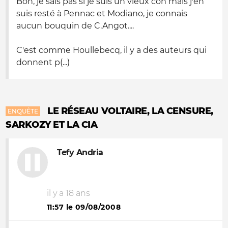
Bon, je sais pas si je suis un vieux con mais j'en
suis resté à Pennac et Modiano, je connais
aucun bouquin de C.Angot....
C'est comme Houllebecq, il y a des auteurs qui
donnent p(...)
LE RÉSEAU VOLTAIRE, LA CENSURE,
ENQUÊTE
SARKOZY ET LA CIA
Tefy Andria
il y a 18 ans
11:57 le 09/08/2008