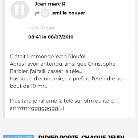
Jean-marc R
emilie bouyer
il y a 16 ans
08:41 le 08/07/2010
C'était l'immonde Yvan Rioufol.
Après l'avoir entendu, ainsi que Christophe
Barbier, j'ai failli casser la télé...
Pas souci d'économie, j'ai préféré l'éteindre au
bout de 10 mn.
Plus tard je rallume la télé sur bfm ou itélé,
arrrrrrrrrrgggggggg(...)
DIDIER PORTE, CHAQUE JEUDI
LA VIE DU SITE