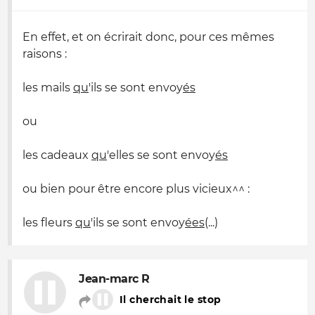
En effet, et on écrirait donc, pour ces mêmes
raisons :
les mails
qu
'ils se sont envoy
és
ou
les cadeaux
qu
'elles se sont envoy
és
ou bien pour être encore plus vicieux^^ :
les fleurs
qu
'ils se sont envoy
ées
(...)
Jean-marc R
Il cherchait le stop