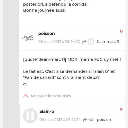
posteriori, a défendu la corrida.
Bonne journée aussi.
0
poisson
06 mars 2013 à 08:04:20
Jean-marc R
[quote=Jean-marc R] MDR, même FdC s'y met !
Le fait est. C'est à se demander si "alain b" et
"Fan de canard" sont vraiment deux?
:-)
0
alain-b
06 mars 2013 à 09:25:54
poisson