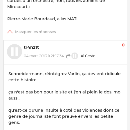
cordes d’un orchestre, non, tous les ateliers de
Mirecourt.)
Pierre-Marie Bourdaud, alias MATL
0
tr4nz1t
04 mars 2013 à 21:17:34
Al Ceste
Schneidermann, réintégrez Varlin, ça devient ridicule
cette histoire.
ça n'est pas bon pour le site et j'en ai plein le dos, moi
aussi.
qu'est-ce qu'une insulte à coté des violences dont ce
genre de journaliste font preuve envers les petite
gens.