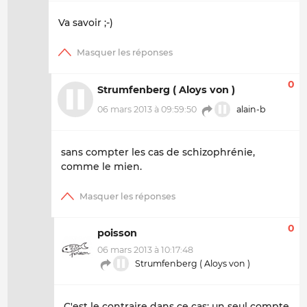
Va savoir ;-)
0
Strumfenberg ( Aloys von )
06 mars 2013 à 09:59:50
alain-b
sans compter les cas de schizophrénie,
comme le mien.
0
poisson
06 mars 2013 à 10:17:48
Strumfenberg ( Aloys von )
C'est le contraire dans ce cas: un seul compte