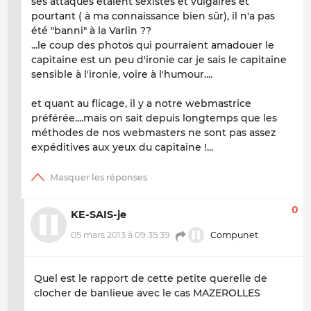
ses attaques étaient sexistes et vulgaires et
pourtant ( à ma connaissance bien sûr), il n'a pas
été "banni" à la Varlin ??
...le coup des photos qui pourraient amadouer le
capitaine est un peu d'ironie car je sais le capitaine
sensible à l'ironie, voire à l'humour....
et quant au flicage, il y a notre webmastrice
préférée....mais on sait depuis longtemps que les
méthodes de nos webmasters ne sont pas assez
expéditives aux yeux du capitaine !...
0
KE-SAIS-je
05 mars 2013 à 09:35:39
Compunet
Quel est le rapport de cette petite querelle de
clocher de banlieue avec le cas MAZEROLLES