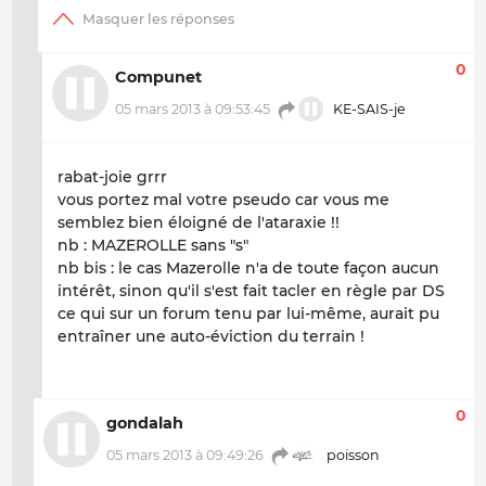
0
Compunet
05 mars 2013 à 09:53:45
KE-SAIS-je
rabat-joie grrr
vous portez mal votre pseudo car vous me
semblez bien éloigné de l'ataraxie !!
nb : MAZEROLLE sans "s"
nb bis : le cas Mazerolle n'a de toute façon aucun
intérêt, sinon qu'il s'est fait tacler en règle par DS
ce qui sur un forum tenu par lui-même, aurait pu
entraîner une auto-éviction du terrain !
0
gondalah
05 mars 2013 à 09:49:26
poisson