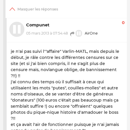
0
Compunet
05 mars 2013 à 07:54:48
AirOne
je n'ai pas suivi l'"affaire" Varlin-MATL, mais depuis le
début, je râle contre les différentes censures sur ce
site (et si j'ai bien compris, il ne s'agit plus de
censure mais, novlangue oblige, de bannissement
?!!) !!
j'ai connu des temps où il suffisait à ceux qui
utilisaient les mots "putes", couilles-molles" et autre
noms d'oiseaux, de se vanter d'être de généreux
"donateurs" (100 euros c'était pas beaucoup mais ça
semblait suffire !) ou encore "offraient" quelques
photos du pique-nique histoire d'amadouer le boss
?!!
et ça avait l'air de fonctionner puisque je n'ai jamais