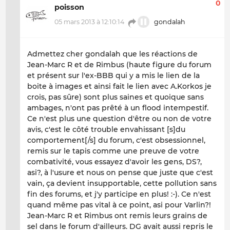
0
poisson
05 mars 2013 à 12:10:14
gondalah
Admettez cher gondalah que les réactions de
Jean-Marc R et de Rimbus (haute figure du forum
et présent sur l'ex-BBB qui y a mis le lien de la
boite à images et ainsi fait le lien avec A.Korkos je
crois, pas sûre) sont plus saines et quoique sans
ambages, n'ont pas prêté à un flood intempestif.
Ce n'est plus une question d'être ou non de votre
avis, c'est le côté trouble envahissant [s]du
comportement[/s] du forum, c'est obsessionnel,
remis sur le tapis comme une preuve de votre
combativité, vous essayez d'avoir les gens, DS?,
asi?, à l'usure et nous on pense que juste que c'est
vain, ça devient insupportable, cette pollution sans
fin des forums, et j'y participe en plus! :-). Ce n'est
quand même pas vital à ce point, asi pour Varlin?!
Jean-Marc R et Rimbus ont remis leurs grains de
sel dans le forum d'ailleurs. DG avait aussi repris le