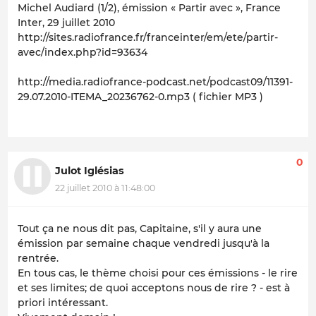
Michel Audiard (1/2), émission « Partir avec »,
France
Inter
, 29 juillet 2010
http://sites.radiofrance.fr/franceinter/em/ete/partir-
avec/index.php?id=93634
http://media.radiofrance-podcast.net/podcast09/11391-
29.07.2010-ITEMA_20236762-0.mp3 ( fichier MP3 )
0
Julot Iglésias
22 juillet 2010 à 11:48:00
Tout ça ne nous dit pas, Capitaine, s'il y aura une
émission par semaine chaque vendredi jusqu'à la
rentrée.
En tous cas, le thème choisi pour ces émissions - le rire
et ses limites; de quoi acceptons nous de rire ? - est à
priori intéressant.