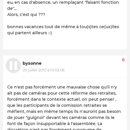
eu, en cas d'absence, un remplaçant "faisant fonction
de"...
Alors, c'est qui ???
bonnes vacances tout de même à tou(s)tes ce(ux)lles
qui partent ailleurs :-)
0
bysonne
20 juillet 2010 à 10:03:06
Ce n'est pas forcément une mauvaise chose qu'il n'y
ait pas de caméras pour cette réforme des retraites,
forcément dans le contexte actuel, on peut penser ,
que les participants de la comission retraites se
méfient, mais en même temps ils n'auront pas besoin
de jouer "guignol" devant les caméras comme ils le
font de façon insupportable à l'assemblée. La
discrétion n'est pas forcément synonyme de