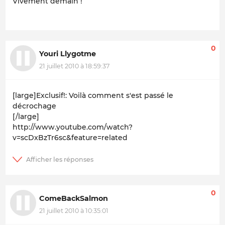
Vivement demain !
0
Youri Llygotme
21 juillet 2010 à 18:59:37
[large]Exclusif!: Voilà comment s'est passé le
décrochage
[/large]
http://www.youtube.com/watch?
v=scDxBzTr6sc&feature=related
0
ComeBackSalmon
21 juillet 2010 à 10:35:01