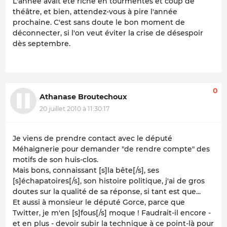
L'année avait été riche en tourmentes et coup de
théâtre, et bien, attendez-vous à pire l'année
prochaine. C'est sans doute le bon moment de
déconnecter, si l'on veut éviter la crise de désespoir
dès septembre.
0
Athanase Broutechoux
20 juillet 2010 à 11:30:17
Je viens de prendre contact avec le député
Méhaignerie pour demander "de rendre compte" des
motifs de son huis-clos.
Mais bons, connaissant [s]la bête[/s], ses
[s]échapatoires[/s], son histoire politique, j'ai de gros
doutes sur la qualité de sa réponse, si tant est que...
Et aussi à monsieur le député Gorce, parce que
Twitter, je m'en [s]fous[/s] moque ! Faudrait-il encore -
et en plus - devoir subir la technique à ce point-là pour