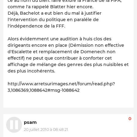
ce au nom du bien: faire exlure la France de la FiFA,
comme l'a rappelé Blatter hier encore.
Déjà, Bachelot a eut bien du mal à justifier
l'intervention du politique en paraléle de
l'indépendence de la FFF.
Alors évidemment une audition à huis clos des
dirigeants encore en place (Démission non effective
d'Escalette et remplacement de Domenech non
effectif) ne peut que contribuer à conforter cet
affichage de mélange des genres des plus nuisibles et
des plus incohérents.
http://www.arretsurimages.net/forum/read.php?
3,1086369,1088642#msg-1088642
0
psam
20 juillet 2010 à 08:48:21