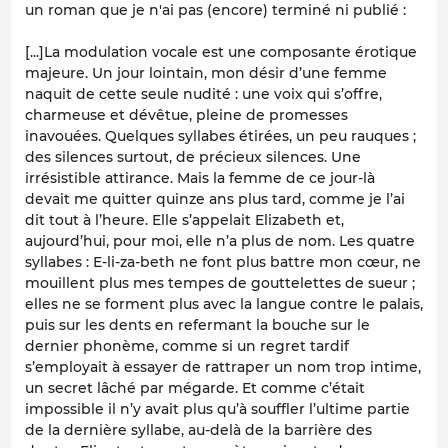
un roman que je n'ai pas (encore) terminé ni publié :
[...]La modulation vocale est une composante érotique
majeure. Un jour lointain, mon désir d’une femme
naquit de cette seule nudité : une voix qui s’offre,
charmeuse et dévêtue, pleine de promesses
inavouées. Quelques syllabes étirées, un peu rauques ;
des silences surtout, de précieux silences. Une
irrésistible attirance. Mais la femme de ce jour-là
devait me quitter quinze ans plus tard, comme je l’ai
dit tout à l’heure. Elle s’appelait Elizabeth et,
aujourd’hui, pour moi, elle n’a plus de nom. Les quatre
syllabes : E-li-za-beth ne font plus battre mon cœur, ne
mouillent plus mes tempes de gouttelettes de sueur ;
elles ne se forment plus avec la langue contre le palais,
puis sur les dents en refermant la bouche sur le
dernier phonème, comme si un regret tardif
s’employait à essayer de rattraper un nom trop intime,
un secret lâché par mégarde. Et comme c’était
impossible il n’y avait plus qu’à souffler l’ultime partie
de la dernière syllabe, au-delà de la barrière des