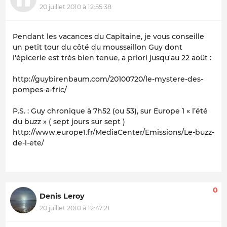
20 juillet 2010 à 12:55:38
Pendant les vacances du Capitaine, je vous conseille
un petit tour du côté du moussaillon Guy dont
l'épicerie est très bien tenue, a priori jusqu'au 22 août :
http://guybirenbaum.com/20100720/le-mystere-des-
pompes-a-fric/
P.S. : Guy chronique à 7h52 (ou 53), sur
Europe 1
« l’été
du buzz » ( sept jours sur sept )
http://www.europe1.fr/MediaCenter/Emissions/Le-buzz-
de-l-ete/
0
Denis Leroy
20 juillet 2010 à 12:47:21