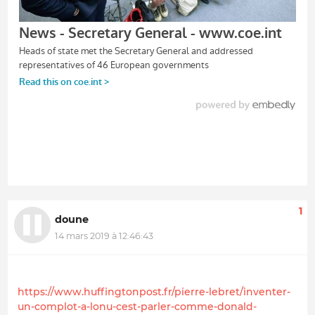
1
doune
14 mars 2019 à 12:46:43
https://www.huffingtonpost.fr/pierre-lebret/inventer-
un-complot-a-lonu-cest-parler-comme-donald-