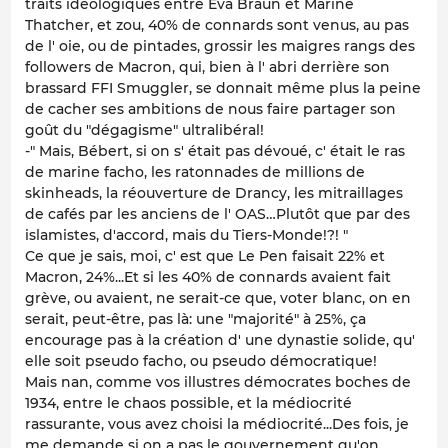
traits idéologiques entre Eva Braun et Marine
Thatcher, et zou, 40% de connards sont venus, au pas
de l' oie, ou de pintades, grossir les maigres rangs des
followers de Macron, qui, bien à l' abri derrière son
brassard FFI Smuggler, se donnait même plus la peine
de cacher ses ambitions de nous faire partager son
goût du "dégagisme" ultralibéral!
-" Mais, Bébert, si on s' était pas dévoué, c' était le ras
de marine facho, les ratonnades de millions de
skinheads, la réouverture de Drancy, les mitraillages
de cafés par les anciens de l' OAS…Plutôt que par des
islamistes, d'accord, mais du Tiers-Monde!?! "
Ce que je sais, moi, c' est que Le Pen faisait 22% et
Macron, 24%...Et si les 40% de connards avaient fait
grève, ou avaient, ne serait-ce que, voter blanc, on en
serait, peut-être, pas là: une "majorité" à 25%, ça
encourage pas à la création d' une dynastie solide, qu'
elle soit pseudo facho, ou pseudo démocratique!
Mais nan, comme vos illustres démocrates boches de
1934, entre le chaos possible, et la médiocrité
rassurante, vous avez choisi la médiocrité...Des fois, je
me demande si on a pas le gouvernement qu'on