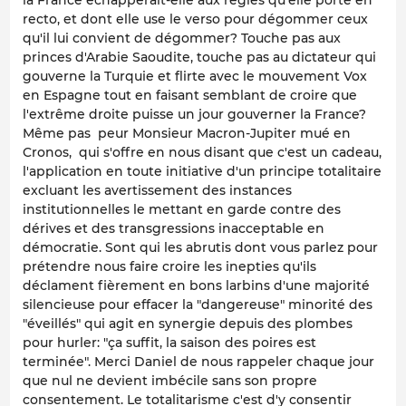
la France échapperait-elle aux règles qu'elle porte en
recto, et dont elle use le verso pour dégommer ceux
qu'il lui convient de dégommer? Touche pas aux
princes d'Arabie Saoudite, touche pas au dictateur qui
gouverne la Turquie et flirte avec le mouvement Vox
en Espagne tout en faisant semblant de croire que
l'extrême droite puisse un jour gouverner la France?
Même pas peur Monsieur Macron-Jupiter mué en
Cronos, qui s'offre en nous disant que c'est un cadeau,
l'application en toute initiative d'un principe totalitaire
excluant les avertissement des instances
institutionnelles le mettant en garde contre des
dérives et des transgressions inacceptable en
démocratie. Sont qui les abrutis dont vous parlez pour
prétendre nous faire croire les inepties qu'ils
déclament fièrement en bons larbins d'une majorité
silencieuse pour effacer la "dangereuse" minorité des
"éveillés" qui agit en synergie depuis des plombes
pour hurler: "ça suffit, la saison des poires est
terminée". Merci Daniel de nous rappeler chaque jour
que nul ne devient imbécile sans son propre
consentement. Le totalitarisme c'est d'y consentir