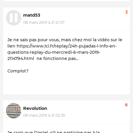
2
matd53
08 mars 2019 à 21:21:07
Je ne sais pas pour vous, mais chez moi la vidéo sur le
lien https://www.lci.fr/replay/24h-pujadas-l-info-en-
questions-replay-du-mercredi-6-mars-2019-
2114794.html ne fonctionne pas...
Complot?
6
Revolution
08 mars 2019 à 21:02:35
Je crois que Daniel, s'il ne participe pas à la