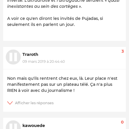
inverse. L’ultradroite et l’ultragauche seraient « quasi
inexistantes au sein des cortèges ».
A voir ce qu'en diront les invités de Pujadas, si
seulement ils en parlent un jour.
3
Traroth
09 mars 2019 à 20:44:40
Non mais qu'ils rentrent chez eux, là. Leur place n'est
manifestement pas sur un plateau télé. Ça n'a plus
RIEN à voir avec du journalisme !
0
kawouede