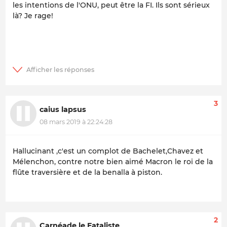
les intentions de l'ONU, peut être la FI. Ils sont sérieux
là? Je rage!
3
caius lapsus
08 mars 2019 à 22:24:28
Hallucinant ,c'est un complot de Bachelet,Chavez et
Mélenchon, contre notre bien aimé Macron le roi de la
flûte traversière et de la benalla à piston.
2
Carnéade le Fataliste