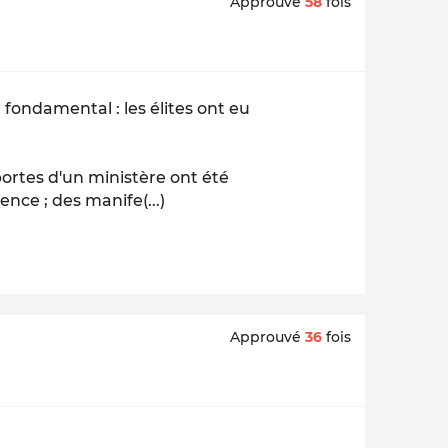
Approuvé
58
fois
 fondamental : les élites ont eu
portes d'un ministère ont été
nce ; des manife(...)
Approuvé
36
fois