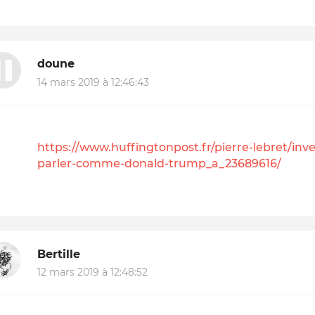
doune
14 mars 2019 à 12:46:43
https://www.huffingtonpost.fr/pierre-lebret/inv
parler-comme-donald-trump_a_23689616/
Bertille
12 mars 2019 à 12:48:52