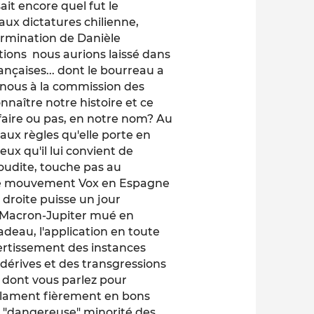
ait encore quel fut le
x dictatures chilienne,
ermination de Danièle
tions nous aurions laissé dans
rançaises... dont le bourreau a
-nous à la commission des
naître notre histoire et ce
faire ou pas, en notre nom? Au
aux règles qu'elle porte en
ux qu'il lui convient de
udite, touche pas au
c le mouvement Vox en Espagne
 droite puisse un jour
 Macron-Jupiter mué en
adeau, l'application en toute
avertissement des instances
 dérives et des transgressions
s dont vous parlez pour
déclament fièrement en bons
la "dangereuse" minorité des