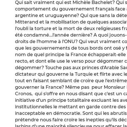
Qui sait vraiment qui est Michèle Bachelet? Qui s
comportement du gouvernement français face au
argentine et uruguayenne? Qui que sans la dét
Mitterand et la mobilisation de quelques associa
l'oubli la torture et la mort de deux religieuses f
été condamné...l'année dernière? A quoi jouons
droits de l'homme à l'ONU? Qui veut vraiment con
que les gouvernements de tous bords ont osé y 
nom de quel principe la France échapperait-elle 
recto, et dont elle use le verso pour dégommer ce
dégommer? Touche pas aux princes d'Arabie Sao
dictateur qui gouverne la Turquie et flirte ave
tout en faisant semblant de croire que l'extrême
gouverner la France? Même pas peur Monsieur
Cronos, qui s'offre en nous disant que c'est un c
initiative d'un principe totalitaire excluant les 
institutionnelles le mettant en garde contre des
inacceptable en démocratie. Sont qui les abruti
prétendre nous faire croire les inepties qu'ils 
larbins d'une majorité silencieuse pour effacer 