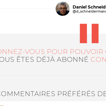
Daniel Schnei
@d_schneiderman
ONNEZ-VOUS POUR POUVOIR
Le médiateur
L'équipe
VOUS ÊTES DÉJÀ ABONNÉ
CON
COMMENTAIRES PRÉFÉRÉS D