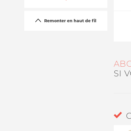
Remonter en haut de fil
AB
La vie du site
SI 