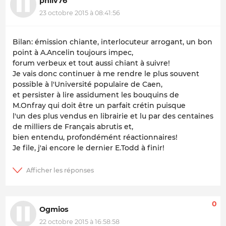
philv76
23 octobre 2015 à 08:41:56
Bilan: émission chiante, interlocuteur arrogant, un bon
point à A.Ancelin toujours impec,
forum verbeux et tout aussi chiant à suivre!
Je vais donc continuer à me rendre le plus souvent
possible à l'Université populaire de Caen,
et persister à lire assidument les bouquins de
M.Onfray qui doit être un parfait crétin puisque
l'un des plus vendus en librairie et lu par des centaines
de milliers de Français abrutis et,
bien entendu, profondémént réactionnaires!
Je file, j'ai encore le dernier E.Todd à finir!
0
Ogmios
22 octobre 2015 à 16:58:58