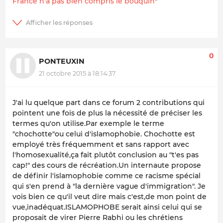
France n'a pas bien compris le bouquin
"
0
PONTEUXIN
21 octobre 2015 à 18:14:37
J'ai lu quelque part dans ce forum 2 contributions qui
pointent une fois de plus la nécessité de préciser les
termes qu'on utilise.Par exemple le terme
"chochotte"ou celui d'islamophobie. Chochotte est
employé très fréquemment et sans rapport avec
l'homosexualité,ça fait plutôt conclusion au "t'es pas
cap!" des cours de récréation.Un internaute propose
de définir l'islamophobie comme ce racisme spécial
qui s'en prend à "la dernière vague d'immigration". Je
vois bien ce qu'il veut dire mais c'est,de mon point de
vue,inadéquat.ISLAMOPHOBE serait ainsi celui qui se
proposait de virer Pierre Rabhi ou les chrétiens