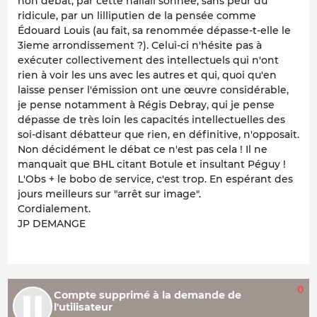
non débat, par cette hallali sonnée, sans peur du
ridicule, par un lilliputien de la pensée comme
Édouard Louis (au fait, sa renommée dépasse-t-elle le
3ieme arrondissement ?). Celui-ci n'hésite pas à
exécuter collectivement des intellectuels qui n'ont
rien à voir les uns avec les autres et qui, quoi qu'en
laisse penser l'émission ont une œuvre considérable,
je pense notamment à Régis Debray, qui je pense
dépasse de très loin les capacités intellectuelles des
soi-disant débatteur que rien, en définitive, n'opposait.
Non décidément le débat ce n'est pas cela ! Il ne
manquait que BHL citant Botule et insultant Péguy !
L'Obs + le bobo de service, c'est trop. En espérant des
jours meilleurs sur "arrêt sur image".
Cordialement.
JP DEMANGE
0
Compte supprimé à la demande de
l'utilisateur