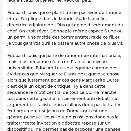
leur en veux, oh, je leur en veux un peu.
Edouard Louis qui se plaint de ne pas avoir de tribune
et qui l'explique dans le Monde. Aude Lancelin,
directrice adjointe de l'Obs qui opine discrètement du
chef. On croit réver. Donnez le même espace à une ou
un parmi une moitié des commentateurs de ce fil, et
je vous garantis qu'il se passera autre chose de plus vif.
Edouard Louis qui parle de renommée internationale,
mais plus personne n'en a en France au niveau
universitaire. Edouard Louis qui égraine comme des
évidences que Marguerite Duras c'est quelque chose,
alors que justement pour ces gens Marguerite Duras,
c'est déjà un objet de critique. Il y a dans cette
séquence le motif central de tout ce qui ne marche
pas dans cette gauche foncièrement anti débat. "cet
argument est raciste, nous n'allons donc pas le traiter"
"cet argument est jalous de Dumas-qui-est-une-
géante-puisque-j'vous-l'dis, nous n'allons donc pas le
traiter" "cette invitation à débattre repose sur un
dispositif qui ne permet pas de proposer une pensée,