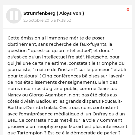
0
Strumfenberg ( Aloys von )
25 octobre 2015 à 17:38:52
Cette émission a l'immense mérite de poser
obstinément, sans recherche de faux-fuyants, la
question " qu'est-ce qu'un intellectuel", et donc "
qu'est-ce qu'un intellectuel frelaté". Nietzsche, pour
qui j'ai une certaine estime, constatait le triomphe du
journaliste, " maître de l'instant", sur le penseur " établi
pour toujours" ( Cinq conférences bâloises sur l'avenir
de nos établissements d'enseignement). Bien des
noms inconnus du grand public, comme Jean-Luc
Nancy ou Giorgo Agamben, n'ont pas été cités aux
côtés d'Alain Badiou et les grands disparus Foucault-
Barthes-Derrida tralala. Ces trous noirs contrastent
avec l'omniprésence médiatique d' un Onfray ou d'un
BHL. Ce contraste nous met-il sur la voie ? Comment
prouver à un néophyte que Mozart est plus intéressant
que Tartempion ? Est-ce à la démocratie de parler ?