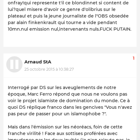
onfray!qui represente t'il ce blondinnet si content de
lui?quel misere d'avoir ce genre d'olibrius sur le
plateau! et puis la jeune journaliste de l"OBS obsedée
par alain finkenkrault qui tourne a vide pendant
10mn.nul emission nul,intervenants nuls.FUCK PUTAIN.
1
Arnaud StA
25 octobre 2015 à 10:38:27
Interrogé par DS sur les aveuglements de notre
époque, Marc Ferro répond que nous ne voulons pas
voir le projet islamiste de domination du monde. Ce à
quoi DS réplique franco dans les gencives "Vous n'avez
pas peur de passer pour un islamophobe ?".
Mais dans l'émission sur les néoréacs, foin de cette
franche virilité ! Face aux sottises proférées avec