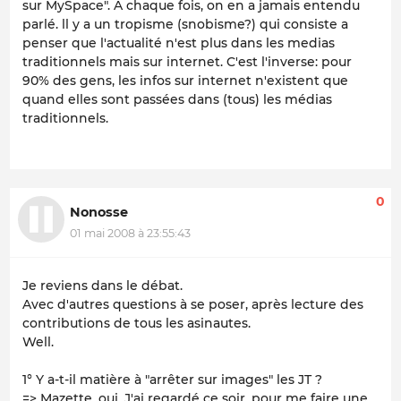
sur MySpace". A chaque fois, on en a jamais entendu
parlé. ll y a un tropisme (snobisme?) qui consiste a
penser que l'actualité n'est plus dans les medias
traditionnels mais sur internet. C'est l'inverse: pour
90% des gens, les infos sur internet n'existent que
quand elles sont passées dans (tous) les médias
traditionnels.
0
Nonosse
01 mai 2008 à 23:55:43
Je reviens dans le débat.
Avec d'autres questions à se poser, après lecture des
contributions de tous les asinautes.
Well.
1° Y a-t-il matière à "arrêter sur images" les JT ?
=> Mazette, oui. J'ai regardé ce soir, pour me faire une