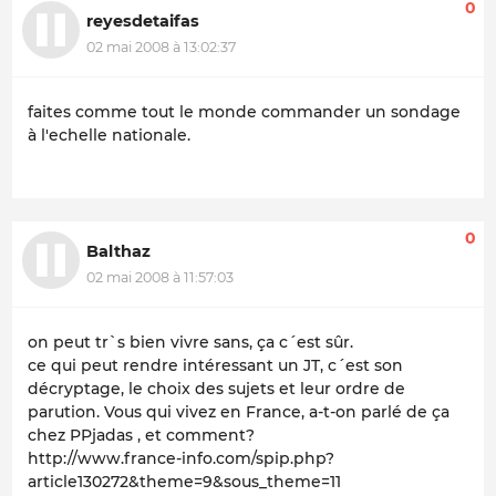
0
reyesdetaifas
02 mai 2008 à 13:02:37
faites comme tout le monde commander un sondage
à l'echelle nationale.
0
Balthaz
02 mai 2008 à 11:57:03
on peut tr`s bien vivre sans, ça c´est sûr.
ce qui peut rendre intéressant un JT, c´est son
décryptage, le choix des sujets et leur ordre de
parution. Vous qui vivez en France, a-t-on parlé de ça
chez PPjadas , et comment?
http://www.france-info.com/spip.php?
article130272&theme=9&sous_theme=11