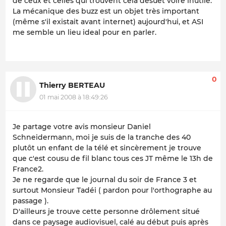
de ceux et celles qui trouvent cela désuet voire inutile.
La mécanique des buzz est un objet très important
(même s'il existait avant internet) aujourd'hui, et ASI
me semble un lieu ideal pour en parler.
0
Thierry BERTEAU
01 mai 2008 à 18:49:26
Je partage votre avis monsieur Daniel
Schneidermann, moi je suis de la tranche des 40
plutôt un enfant de la télé et sincèrement je trouve
que c'est cousu de fil blanc tous ces JT même le 13h de
France2.
Je ne regarde que le journal du soir de France 3 et
surtout Monsieur Tadéi ( pardon pour l'orthographe au
passage ).
D'ailleurs je trouve cette personne drôlement situé
dans ce paysage audiovisuel, calé au début puis après