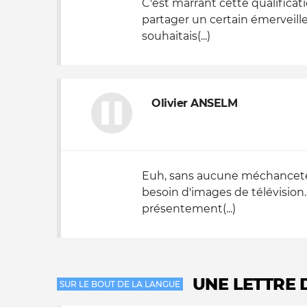
C'est marrant cette qualifica
partager un certain émerveill
souhaitais(...)
Olivier ANSELM
Euh, sans aucune méchanceté, 
besoin d'images de télévision.
présentement(...)
UNE LETTRE 
SUR LE BOUT DE LA LANGUE