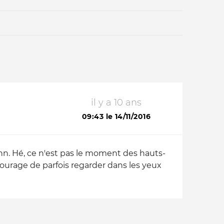
il y a 10 ans
Qui sommes-nous ?
09:43 le 14/11/2016
n. Hé, ce n'est pas le moment des hauts-
courage de parfois regarder dans les yeux