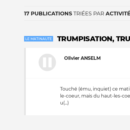
17 PUBLICATIONS
TRIÉES PAR
ACTIVIT
TRUMPISATION, TR
LE MATINAUTE
Olivier ANSELM
La vie du site
Touché (ému, inquiet) ce mat
le-coeur, mais du haut-les-coe
u(...)