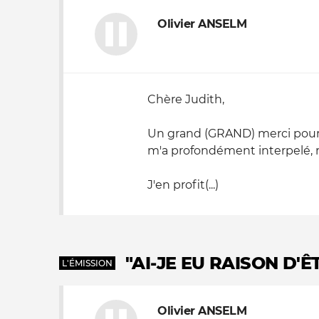
Olivier ANSELM
Chère Judith,
Un grand (GRAND) merci pour vo
m'a profondément interpelé, r
J'en profit(...)
"AI-JE EU RAISON D'Ê
L'ÉMISSION
Olivier ANSELM