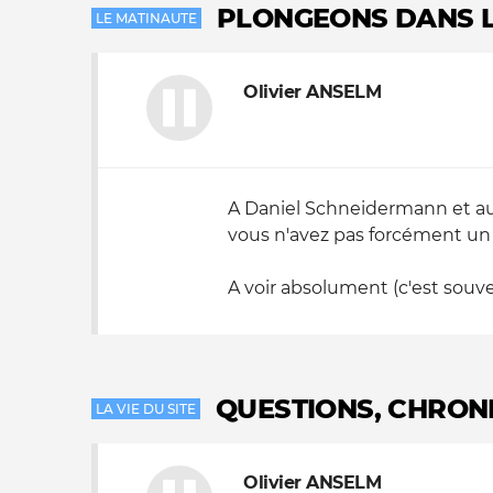
PLONGEONS DANS L
LE MATINAUTE
Nos autres projets
Olivier ANSELM
A Daniel Schneidermann et aux 
vous n'avez pas forcément un 
A voir absolument (c'est souvent
QUESTIONS, CHRON
LA VIE DU SITE
Olivier ANSELM