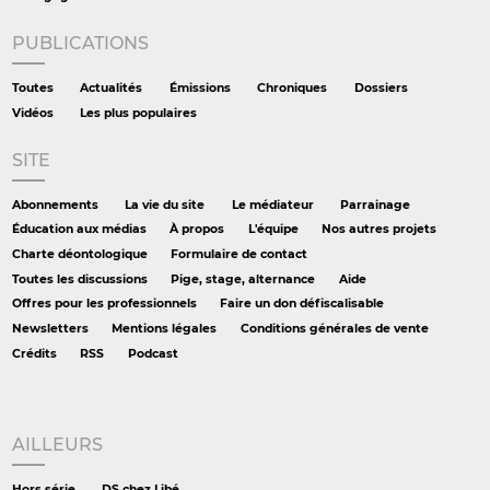
PUBLICATIONS
Toutes
Actualités
Émissions
Chroniques
Dossiers
Vidéos
Les plus populaires
SITE
Abonnements
La vie du site
Le médiateur
Parrainage
Éducation aux médias
À propos
L'équipe
Nos autres projets
Charte déontologique
Formulaire de contact
Toutes les discussions
Pige, stage, alternance
Aide
Offres pour les professionnels
Faire un don défiscalisable
Newsletters
Mentions légales
Conditions générales de vente
Crédits
RSS
Podcast
AILLEURS
Hors série
DS chez Libé