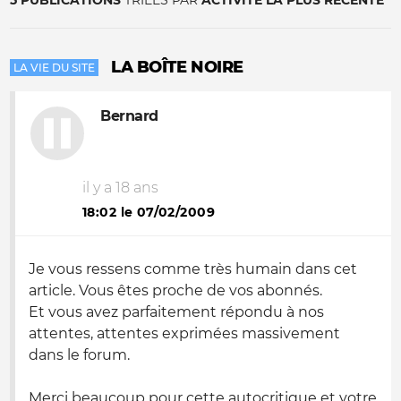
5 PUBLICATIONS
TRIÉES PAR
ACTIVITÉ LA PLUS RÉCENTE
LA BOÎTE NOIRE
LA VIE DU SITE
Bernard
il y a 18 ans
18:02 le 07/02/2009
Je vous ressens comme très humain dans cet
article. Vous êtes proche de vos abonnés.
Et vous avez parfaitement répondu à nos
attentes, attentes exprimées massivement
dans le forum.
Merci beaucoup pour cette autocritique et votre