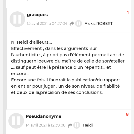
1
gracques
15 avril 2021 à 04:57:04
Alexis ROBERT
Ni Heidi d'ailleurs....
Effectivement , dans les arguments sur
l'aurhenticite , à priori pas d'élément permettant de
distinguernl'oeuvre du maître de celle de son'atelier
.... sauf peut être là présence d'un repentis... et
encore .
Encore une fois'il faudrait la'publication'du rapport
en entier pour juger , un de son niveau de fiabilité
et deux de la,précision de ses conclusions.
8
Pseudanonyme
14 avril 2021 à 12:39:08
Heidi