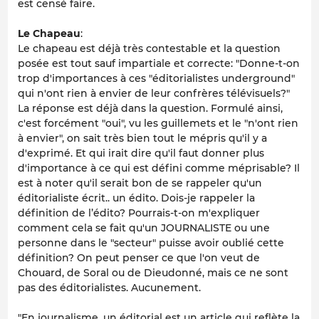
est censé faire.
Le Chapeau
:
Le chapeau est déjà très contestable et la question
posée est tout sauf impartiale et correcte: "
Donne-t-on
trop d'importances à ces "éditorialistes underground"
qui n'ont rien à envier de leur confrères télévisuels?
"
La réponse est déjà dans la question. Formulé ainsi,
c'est forcément "oui", vu les guillemets et le "n'ont rien
à envier", on sait très bien tout le mépris qu'il y a
d'exprimé. Et qui irait dire qu'il faut donner plus
d'importance à ce qui est défini comme méprisable? Il
est à noter qu'il serait bon de se rappeler qu'un
éditorialiste écrit.. un édito. Dois-je rappeler la
définition de l’édito? Pourrais-t-on m'expliquer
comment cela se fait qu'un JOURNALISTE ou une
personne dans le "secteur" puisse avoir oublié cette
définition? On peut penser ce que l'on veut de
Chouard, de Soral ou de Dieudonné, mais ce ne sont
pas des éditorialistes. Aucunement.
"
En journalisme, un éditorial est un article qui reflète la