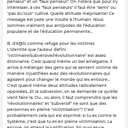
penseur" et un "faux penseur". On notera que pour s'y
intéresser, à ces "faux penseurs" il faut être "semi" ou
"pas du tout" cultivé. Quelle attitude méprisante! Ce
message est juste une insulte à l'humain. Nous
sommes vraiment aux antipodes de l'éducation
populaire et de l'éducation permanente...
B. d'A@Si comme refuge pour les victimes
L'identité que l'auteur défini
"victimaire/subversive/révolutionnaire" est assez
étonnante. C'est quand même un bel amalgame. Il
arrive à mélanger des gens qui se sentent victime de
manière injustifiées avec des révolutionnaires qui
agissent pour changer le monde qui les entoure...
C'est quand même deux attitudes radicalement
opposées...Et la subversion, on se demande ce qu'elle
vient faire la. Ou... ou alors, il faut comprendre que les
"révolutionnaires" et "subversif" ne sont que des
personnes en pleine "victimisation"? C'est
probablement cela qui est exprimé: si tu es contre le
Système, c'est que tu es en pleine victimisation. La
encore, on attend la justification. En quoi es-ce