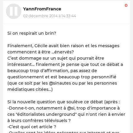
0
YannFromFrance
02 décembre 2014 à 14:33:44
Si on respirait un brin?
Finalement, Cécile avait bien raison et les messages
commencent à être ...énervés?
C’est dommage sur un sujet qui pourrait être
intéressant… finalement je pense que tout ce débat a
beaucoup trop d’affirmation, pas assez de
questionnement et est beaucoup trop personnifié
(que ce soit par les @sinautes ou par les personnes
médiatiques citées…)
Si la nouvelle question que soulève ce débat (après :
-Donne-t-on, notamment à @si, trop d'importance à
ces "éditorialistes underground" qui n'ont rien à envier
à leurs confrères télévisuels ?
-C’est quoi cet article ?
-Quelles sont les idées présentes sur Internet et pas