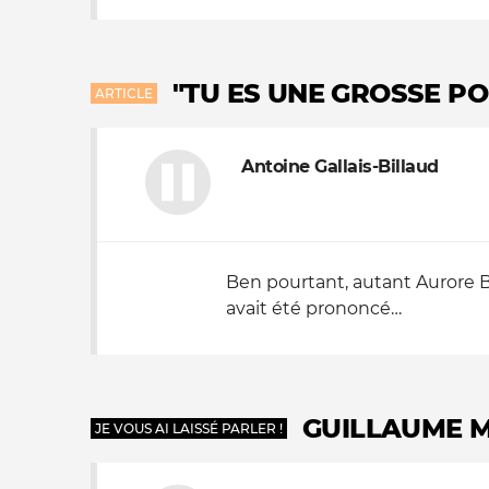
"TU ES UNE GROSSE PO
ARTICLE
Antoine Gallais-Billaud
Ben pourtant, autant Aurore Be
avait été prononcé…
GUILLAUME M
JE VOUS AI LAISSÉ PARLER !