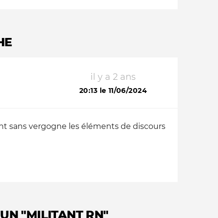
HE
il y a 2 ans
20:13 le 11/06/2024
ent sans vergogne les éléments de discours
UN "MILITANT RN"