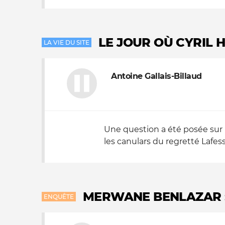
LE JOUR OÙ CYRIL 
LA VIE DU SITE
Antoine Gallais-Billaud
Une question a été posée sur 
les canulars du regretté Lafesse
MERWANE BENLAZAR :
ENQUÊTE