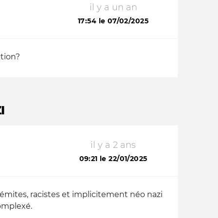
il y a un an
17:54 le 07/02/2025
ction?
I
il y a 2 ans
09:21 le 22/01/2025
mites, racistes et implicitement néo nazi
complexé.