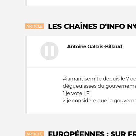
LES CHAÎNES D'INFO N
ARTICLE
Antoine Gallais-Billaud
#iamantisemite depuis le 7 oc
dégueulasses du gouvernement
1 je vote LFI
2 je considère que le gouverne
EUROPÉENNES : SUR FR
ARTICLE