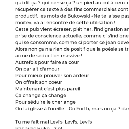
qui dit ça ? qui pense ça ? un pied au cul à ceux q
récupérer ce texte à des fins commerciales contri
productif, les mots de Bukowski «Ne te laisse p
moite», va à l'encontre de cette utilisation !
Cette pub vient écraser, piétiner, l'indignation 
prise de conscience actuelle, comme ci s'indi
qui se consomme, comme ci porter ce jean deven
Alors non ça n'a rien de positif que la poésie se
arme de séduction massive !
Autrefois pour faire sa cour
On parlait d'amour
Pour mieux prouver son ardeur
On offrait son coeur
Maintenant c'est plus pareil
Ça change ça change
Pour séduire le cher ange
On lui glisse à l'oreille ...Go Forth, mais ou ça ? 
Tu me fait mal Levi's, Levi's, Levi's
Pas avec Buko... zip!