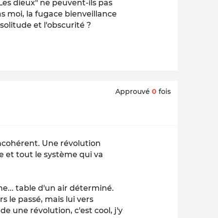
Les dieux" ne peuvent-ils pas
as moi, la fugace bienveillance
olitude et l'obscurité ?
Approuvé
0
fois
 Incohérent. Une révolution
e et tout le système qui va
ne... table d'un air déterminé.
 le passé, mais lui vers
erde une révolution, c'est cool, j'y