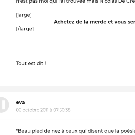
n'est pas moi qui l'ai trouvée mais Nicolas De C
[large]
Achetez de la merde et vous ser
[/large]
Tout est dit !
eva
06 octobre 2011 à 07:50:38
"Beau pied de nez à ceux qui disent que la poésie,