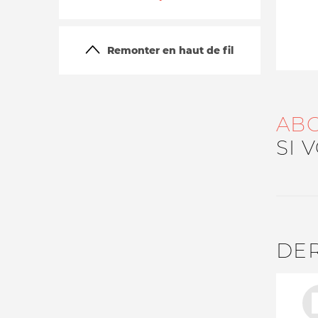
Remonter en haut de fil
AB
SI 
La vie du site
DE