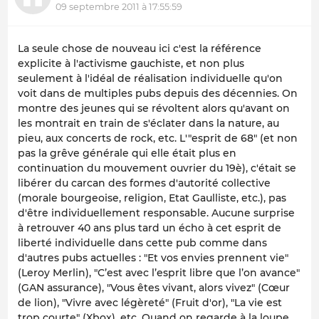
09 septembre 2011 à 17:55:59
La seule chose de nouveau ici c'est la référence
explicite à l'activisme gauchiste, et non plus
seulement à l'idéal de réalisation individuelle qu'on
voit dans de multiples pubs depuis des décennies. On
montre des jeunes qui se révoltent alors qu'avant on
les montrait en train de s'éclater dans la nature, au
pieu, aux concerts de rock, etc. L'"esprit de 68" (et non
pas la grêve générale qui elle était plus en
continuation du mouvement ouvrier du 19è), c'était se
libérer du carcan des formes d'autorité collective
(morale bourgeoise, religion, Etat Gaulliste, etc.), pas
d'être individuellement responsable. Aucune surprise
à retrouver 40 ans plus tard un écho à cet esprit de
liberté individuelle dans cette pub comme dans
d'autres pubs actuelles : "Et vos envies prennent vie"
(Leroy Merlin), "C’est avec l’esprit libre que l’on avance"
(GAN assurance), "Vous êtes vivant, alors vivez" (Cœur
de lion), "Vivre avec légèreté" (Fruit d'or), "La vie est
trop courte" (Xbox), etc. Quand on regarde à la loupe