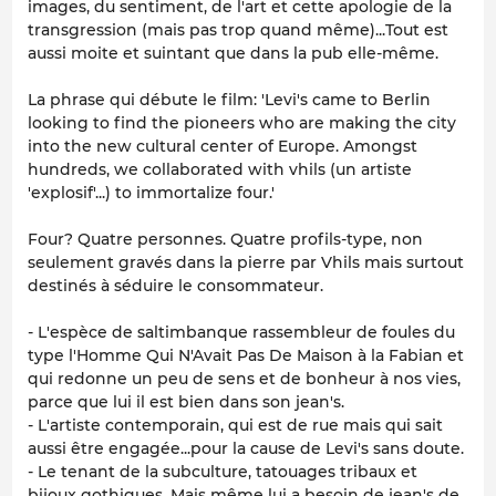
images, du sentiment, de l'art et cette apologie de la
transgression (mais pas trop quand même)...Tout est
aussi moite et suintant que dans la pub elle-même.
La phrase qui débute le film: 'Levi's came to Berlin
looking to find the pioneers who are making the city
into the new cultural center of Europe. Amongst
hundreds, we collaborated with vhils (un artiste
'explosif'...) to immortalize four.'
Four? Quatre personnes. Quatre profils-type, non
seulement gravés dans la pierre par Vhils mais surtout
destinés à séduire le consommateur.
- L'espèce de saltimbanque rassembleur de foules du
type l'Homme Qui N'Avait Pas De Maison à la Fabian et
qui redonne un peu de sens et de bonheur à nos vies,
parce que lui il est bien dans son jean's.
- L'artiste contemporain, qui est de rue mais qui sait
aussi être engagée...pour la cause de Levi's sans doute.
- Le tenant de la subculture, tatouages tribaux et
bijoux gothiques. Mais même lui a besoin de jean's de