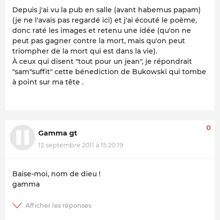
Depuis j'ai vu la pub en salle (avant habemus papam)
(je ne l'avais pas regardé ici) et j'ai écouté le poème,
donc raté les images et retenu une idée (qu'on ne
peut pas gagner contre la mort, mais qu'on peut
triompher de la mort qui est dans la vie).
À ceux qui disent "tout pour un jean", je répondrait
"sam"suffit" cette bénediction de Bukowski qui tombe
à point sur ma tête .
0
Gamma gt
12 septembre 2011 à 15:20:19
Baise-moi, nom de dieu !
gamma