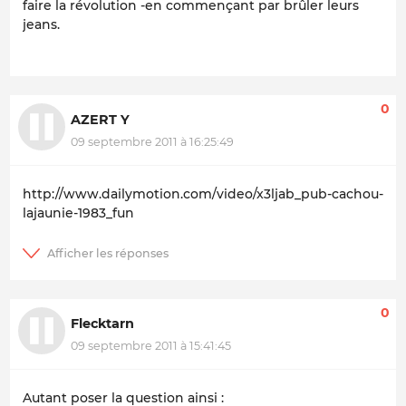
faire la révolution -en commençant par brûler leurs
jeans.
0
AZERT Y
09 septembre 2011 à 16:25:49
http://www.dailymotion.com/video/x3ljab_pub-cachou-
lajaunie-1983_fun
0
Flecktarn
09 septembre 2011 à 15:41:45
Autant poser la question ainsi :