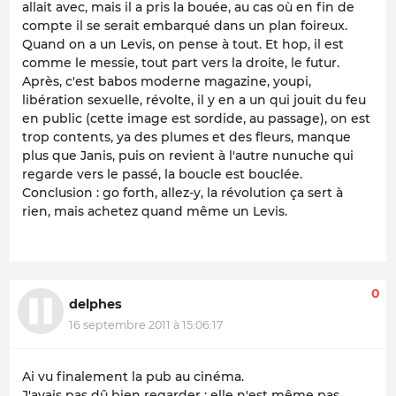
allait avec, mais il a pris la bouée, au cas où en fin de
compte il se serait embarqué dans un plan foireux.
Quand on a un Levis, on pense à tout. Et hop, il est
comme le messie, tout part vers la droite, le futur.
Après, c'est babos moderne magazine, youpi,
libération sexuelle, révolte, il y en a un qui jouit du feu
en public (cette image est sordide, au passage), on est
trop contents, ya des plumes et des fleurs, manque
plus que Janis, puis on revient à l'autre nunuche qui
regarde vers le passé, la boucle est bouclée.
Conclusion : go forth, allez-y, la révolution ça sert à
rien, mais achetez quand même un Levis.
0
delphes
16 septembre 2011 à 15:06:17
Ai vu finalement la pub au cinéma.
J'avais pas dû bien regarder : elle n'est même pas