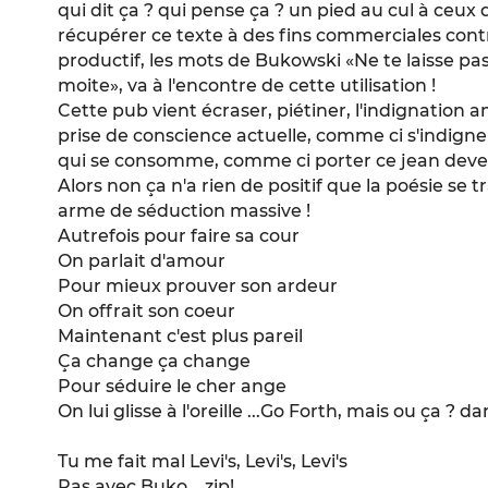
qui dit ça ? qui pense ça ? un pied au cul à ceux q
récupérer ce texte à des fins commerciales contri
productif, les mots de Bukowski «Ne te laisse p
moite», va à l'encontre de cette utilisation !
Cette pub vient écraser, piétiner, l'indignation 
prise de conscience actuelle, comme ci s'indi
qui se consomme, comme ci porter ce jean deven
Alors non ça n'a rien de positif que la poésie se
arme de séduction massive !
Autrefois pour faire sa cour
On parlait d'amour
Pour mieux prouver son ardeur
On offrait son coeur
Maintenant c'est plus pareil
Ça change ça change
Pour séduire le cher ange
On lui glisse à l'oreille ...Go Forth, mais ou ça ? 
Tu me fait mal Levi's, Levi's, Levi's
Pas avec Buko... zip!