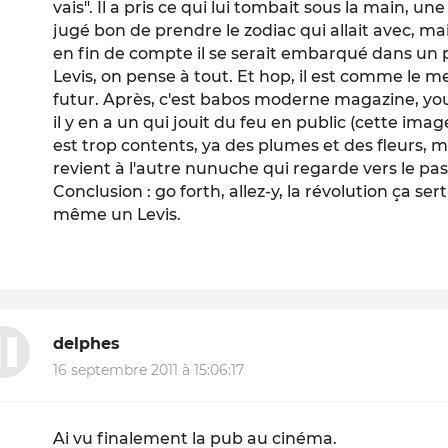
vais". Il a pris ce qui lui tombait sous la main, un
jugé bon de prendre le zodiac qui allait avec, mais
en fin de compte il se serait embarqué dans un 
Levis, on pense à tout. Et hop, il est comme le mes
futur. Après, c'est babos moderne magazine, youpi
il y en a un qui jouit du feu en public (cette ima
est trop contents, ya des plumes et des fleurs, 
revient à l'autre nunuche qui regarde vers le pas
Conclusion : go forth, allez-y, la révolution ça se
même un Levis.
delphes
16 septembre 2011 à 15:06:17
Ai vu finalement la pub au cinéma.