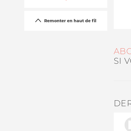
Remonter en haut de fil
AB
SI 
La vie du site
DE