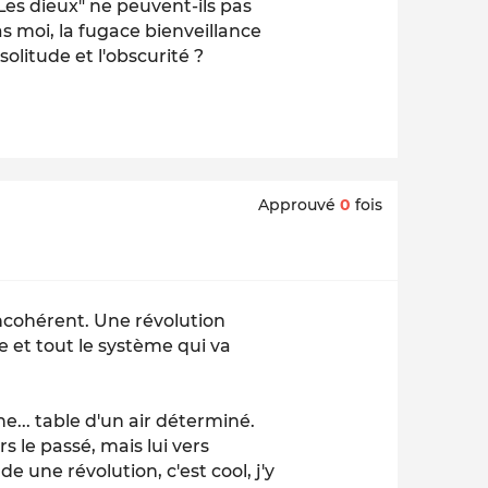
Les dieux" ne peuvent-ils pas
as moi, la fugace bienveillance
olitude et l'obscurité ?
Approuvé
0
fois
 Incohérent. Une révolution
e et tout le système qui va
ne... table d'un air déterminé.
 le passé, mais lui vers
erde une révolution, c'est cool, j'y