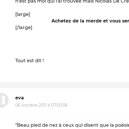
n'est pas moi qui l'ai trouvée mais Nicolas De C
[large]
Achetez de la merde et vous ser
[/large]
Tout est dit !
eva
06 octobre 2011 à 07:50:38
"Beau pied de nez à ceux qui disent que la poésie,