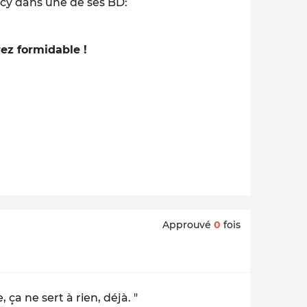
recy dans une de ses BD:
ez formidable !
Approuvé
0
fois
 ça ne sert à rien, déjà. "