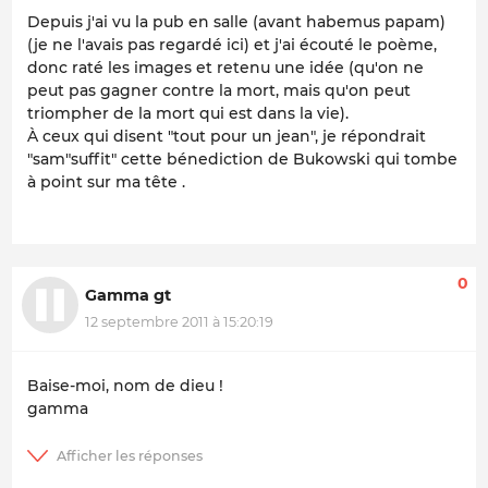
Depuis j'ai vu la pub en salle (avant habemus papam)
(je ne l'avais pas regardé ici) et j'ai écouté le poème,
donc raté les images et retenu une idée (qu'on ne
peut pas gagner contre la mort, mais qu'on peut
triompher de la mort qui est dans la vie).
À ceux qui disent "tout pour un jean", je répondrait
"sam"suffit" cette bénediction de Bukowski qui tombe
à point sur ma tête .
0
Gamma gt
12 septembre 2011 à 15:20:19
Baise-moi, nom de dieu !
gamma