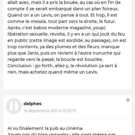
allait avec, mais il a pris la bouée, au cas où en fin de
compte il se serait embarqué dans un plan foireux.
Quand on a un Levis, on pense à tout. Et hop, il est
comme le messie, tout part vers la droite, le futur.
Après, c'est babos moderne magazine, youpi,
libération sexuelle, révolte, il y en a un qui jouit du feu
en public (cette image est sordide, au passage), on est
trop contents, ya des plumes et des fleurs, manque
plus que Janis, puis on revient à l'autre nunuche qui
regarde vers le passé, la boucle est bouclée.
Conclusion : go forth, allez-y, la révolution ça sert à
rien, mais achetez quand même un Levis.
0
delphes
16 septembre 2011 à 15:06:17
Ai vu finalement la pub au cinéma.
J'avais pas dû bien regarder : elle n'est même pas