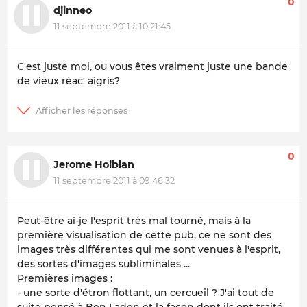
0
djinneo
11 septembre 2011 à 10:21:45
C'est juste moi, ou vous êtes vraiment juste une bande
de vieux réac' aigris?
0
Jerome Hoibian
11 septembre 2011 à 09:46:32
Peut-être ai-je l'esprit très mal tourné, mais à la
première visualisation de cette pub, ce ne sont des
images très différentes qui me sont venues à l'esprit,
des sortes d'images subliminales ...
Premières images :
- une sorte d'étron flottant, un cercueil ? J'ai tout de
suite pensé à Ben Laden et la façon dont ils ont traité