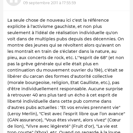
09 septembre 2011 à 17:55:59
La seule chose de nouveau ici c'est la référence
explicite à l'activisme gauchiste, et non plus
seulement à l'idéal de réalisation individuelle qu'on
voit dans de multiples pubs depuis des décennies. On
montre des jeunes qui se révoltent alors qu'avant on
les montrait en train de s'éclater dans la nature, au
pieu, aux concerts de rock, etc. L'"esprit de 68" (et non
pas la grêve générale qui elle était plus en
continuation du mouvement ouvrier du 19è), c'était se
libérer du carcan des formes d'autorité collective
(morale bourgeoise, religion, Etat Gaulliste, etc.), pas
d'être individuellement responsable. Aucune surprise
à retrouver 40 ans plus tard un écho à cet esprit de
liberté individuelle dans cette pub comme dans
d'autres pubs actuelles : "Et vos envies prennent vie"
(Leroy Merlin), "C’est avec l’esprit libre que l’on avance"
(GAN assurance), "Vous êtes vivant, alors vivez" (Cœur
de lion), "Vivre avec légèreté" (Fruit d'or), "La vie est
trop courte" (Xbox), etc. Quand on regarde à la loupe