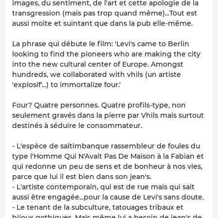
images, du sentiment, de l'art et cette apologie de la
transgression (mais pas trop quand même)...Tout est
aussi moite et suintant que dans la pub elle-même.
La phrase qui débute le film: 'Levi's came to Berlin
looking to find the pioneers who are making the city
into the new cultural center of Europe. Amongst
hundreds, we collaborated with vhils (un artiste
'explosif'...) to immortalize four.'
Four? Quatre personnes. Quatre profils-type, non
seulement gravés dans la pierre par Vhils mais surtout
destinés à séduire le consommateur.
- L'espèce de saltimbanque rassembleur de foules du
type l'Homme Qui N'Avait Pas De Maison à la Fabian et
qui redonne un peu de sens et de bonheur à nos vies,
parce que lui il est bien dans son jean's.
- L'artiste contemporain, qui est de rue mais qui sait
aussi être engagée...pour la cause de Levi's sans doute.
- Le tenant de la subculture, tatouages tribaux et
bijoux gothiques. Mais même lui a besoin de jean's de