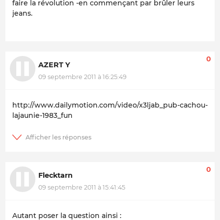
faire la révolution -en commençant par brûler leurs
jeans.
0
AZERT Y
09 septembre 2011 à 16:25:49
http://www.dailymotion.com/video/x3ljab_pub-cachou-
lajaunie-1983_fun
0
Flecktarn
09 septembre 2011 à 15:41:45
Autant poser la question ainsi :