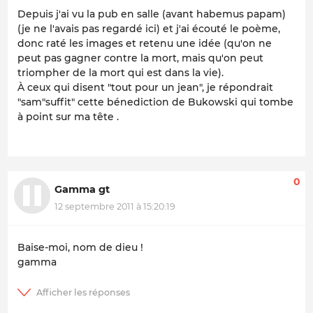
Depuis j'ai vu la pub en salle (avant habemus papam)
(je ne l'avais pas regardé ici) et j'ai écouté le poème,
donc raté les images et retenu une idée (qu'on ne
peut pas gagner contre la mort, mais qu'on peut
triompher de la mort qui est dans la vie).
À ceux qui disent "tout pour un jean", je répondrait
"sam"suffit" cette bénediction de Bukowski qui tombe
à point sur ma tête .
0
Gamma gt
12 septembre 2011 à 15:20:19
Baise-moi, nom de dieu !
gamma