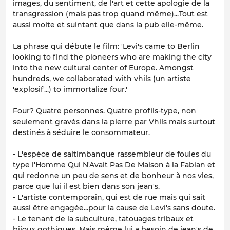
images, du sentiment, de l'art et cette apologie de la
transgression (mais pas trop quand même)...Tout est
aussi moite et suintant que dans la pub elle-même.
La phrase qui débute le film: 'Levi's came to Berlin
looking to find the pioneers who are making the city
into the new cultural center of Europe. Amongst
hundreds, we collaborated with vhils (un artiste
'explosif'...) to immortalize four.'
Four? Quatre personnes. Quatre profils-type, non
seulement gravés dans la pierre par Vhils mais surtout
destinés à séduire le consommateur.
- L'espèce de saltimbanque rassembleur de foules du
type l'Homme Qui N'Avait Pas De Maison à la Fabian et
qui redonne un peu de sens et de bonheur à nos vies,
parce que lui il est bien dans son jean's.
- L'artiste contemporain, qui est de rue mais qui sait
aussi être engagée...pour la cause de Levi's sans doute.
- Le tenant de la subculture, tatouages tribaux et
bijoux gothiques. Mais même lui a besoin de jean's de