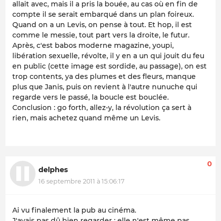
allait avec, mais il a pris la bouée, au cas où en fin de
compte il se serait embarqué dans un plan foireux.
Quand on a un Levis, on pense à tout. Et hop, il est
comme le messie, tout part vers la droite, le futur.
Après, c'est babos moderne magazine, youpi,
libération sexuelle, révolte, il y en a un qui jouit du feu
en public (cette image est sordide, au passage), on est
trop contents, ya des plumes et des fleurs, manque
plus que Janis, puis on revient à l'autre nunuche qui
regarde vers le passé, la boucle est bouclée.
Conclusion : go forth, allez-y, la révolution ça sert à
rien, mais achetez quand même un Levis.
0
delphes
16 septembre 2011 à 15:06:17
Ai vu finalement la pub au cinéma.
J'avais pas dû bien regarder : elle n'est même pas