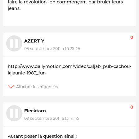
faire la révolution -en commençant par brûler leurs
jeans.
0
AZERT Y
09 septembre 2011 à 16:25:49
http://www.dailymotion.com/video/x3ljab_pub-cachou-
lajaunie-1983_fun
0
Flecktarn
09 septembre 2011 à 15:41:45
Autant poser la question ainsi :