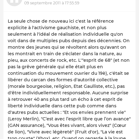
09 septembre 2011 à 17:55:59
La seule chose de nouveau ici c'est la référence
explicite à l'activisme gauchiste, et non plus
seulement à l'idéal de réalisation individuelle qu'on
voit dans de multiples pubs depuis des décennies. On
montre des jeunes qui se révoltent alors qu'avant on
les montrait en train de s'éclater dans la nature, au
pieu, aux concerts de rock, etc. L'"esprit de 68" (et non
pas la grêve générale qui elle était plus en
continuation du mouvement ouvrier du 19è), c'était se
libérer du carcan des formes d'autorité collective
(morale bourgeoise, religion, Etat Gaulliste, etc.), pas
d'être individuellement responsable. Aucune surprise
à retrouver 40 ans plus tard un écho à cet esprit de
liberté individuelle dans cette pub comme dans
d'autres pubs actuelles : "Et vos envies prennent vie"
(Leroy Merlin), "C’est avec l’esprit libre que l’on avance"
(GAN assurance), "Vous êtes vivant, alors vivez" (Cœur
de lion), "Vivre avec légèreté" (Fruit d'or), "La vie est
trop courte" (Xbox), etc. Quand on regarde à la loupe