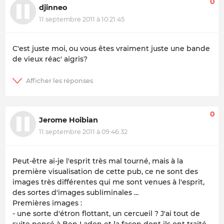
0
djinneo
11 septembre 2011 à 10:21:45
C'est juste moi, ou vous êtes vraiment juste une bande
de vieux réac' aigris?
0
Jerome Hoibian
11 septembre 2011 à 09:46:32
Peut-être ai-je l'esprit très mal tourné, mais à la
première visualisation de cette pub, ce ne sont des
images très différentes qui me sont venues à l'esprit,
des sortes d'images subliminales ...
Premières images :
- une sorte d'étron flottant, un cercueil ? J'ai tout de
suite pensé à Ben Laden et la façon dont ils ont traité