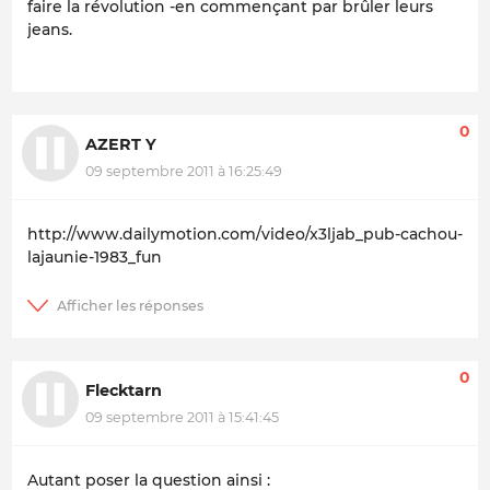
faire la révolution -en commençant par brûler leurs
jeans.
0
AZERT Y
09 septembre 2011 à 16:25:49
http://www.dailymotion.com/video/x3ljab_pub-cachou-
lajaunie-1983_fun
0
Flecktarn
09 septembre 2011 à 15:41:45
Autant poser la question ainsi :