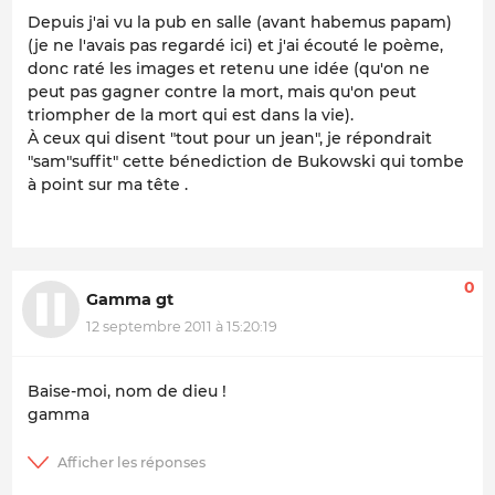
Depuis j'ai vu la pub en salle (avant habemus papam)
(je ne l'avais pas regardé ici) et j'ai écouté le poème,
donc raté les images et retenu une idée (qu'on ne
peut pas gagner contre la mort, mais qu'on peut
triompher de la mort qui est dans la vie).
À ceux qui disent "tout pour un jean", je répondrait
"sam"suffit" cette bénediction de Bukowski qui tombe
à point sur ma tête .
0
Gamma gt
12 septembre 2011 à 15:20:19
Baise-moi, nom de dieu !
gamma