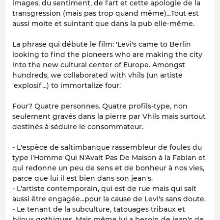
images, du sentiment, de l'art et cette apologie de la
transgression (mais pas trop quand même)...Tout est
aussi moite et suintant que dans la pub elle-même.
La phrase qui débute le film: 'Levi's came to Berlin
looking to find the pioneers who are making the city
into the new cultural center of Europe. Amongst
hundreds, we collaborated with vhils (un artiste
'explosif'...) to immortalize four.'
Four? Quatre personnes. Quatre profils-type, non
seulement gravés dans la pierre par Vhils mais surtout
destinés à séduire le consommateur.
- L'espèce de saltimbanque rassembleur de foules du
type l'Homme Qui N'Avait Pas De Maison à la Fabian et
qui redonne un peu de sens et de bonheur à nos vies,
parce que lui il est bien dans son jean's.
- L'artiste contemporain, qui est de rue mais qui sait
aussi être engagée...pour la cause de Levi's sans doute.
- Le tenant de la subculture, tatouages tribaux et
bijoux gothiques. Mais même lui a besoin de jean's de