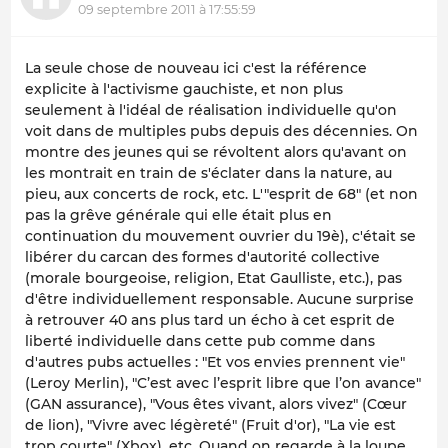
09 septembre 2011 à 17:55:59
La seule chose de nouveau ici c'est la référence
explicite à l'activisme gauchiste, et non plus
seulement à l'idéal de réalisation individuelle qu'on
voit dans de multiples pubs depuis des décennies. On
montre des jeunes qui se révoltent alors qu'avant on
les montrait en train de s'éclater dans la nature, au
pieu, aux concerts de rock, etc. L'"esprit de 68" (et non
pas la grêve générale qui elle était plus en
continuation du mouvement ouvrier du 19è), c'était se
libérer du carcan des formes d'autorité collective
(morale bourgeoise, religion, Etat Gaulliste, etc.), pas
d'être individuellement responsable. Aucune surprise
à retrouver 40 ans plus tard un écho à cet esprit de
liberté individuelle dans cette pub comme dans
d'autres pubs actuelles : "Et vos envies prennent vie"
(Leroy Merlin), "C’est avec l’esprit libre que l’on avance"
(GAN assurance), "Vous êtes vivant, alors vivez" (Cœur
de lion), "Vivre avec légèreté" (Fruit d'or), "La vie est
trop courte" (Xbox), etc. Quand on regarde à la loupe