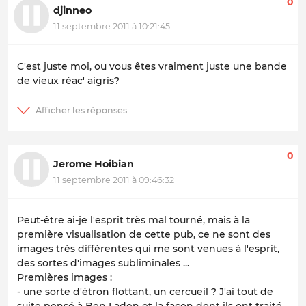
0
djinneo
11 septembre 2011 à 10:21:45
C'est juste moi, ou vous êtes vraiment juste une bande
de vieux réac' aigris?
0
Jerome Hoibian
11 septembre 2011 à 09:46:32
Peut-être ai-je l'esprit très mal tourné, mais à la
première visualisation de cette pub, ce ne sont des
images très différentes qui me sont venues à l'esprit,
des sortes d'images subliminales ...
Premières images :
- une sorte d'étron flottant, un cercueil ? J'ai tout de
suite pensé à Ben Laden et la façon dont ils ont traité