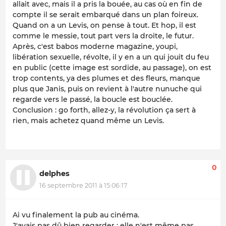
allait avec, mais il a pris la bouée, au cas où en fin de
compte il se serait embarqué dans un plan foireux.
Quand on a un Levis, on pense à tout. Et hop, il est
comme le messie, tout part vers la droite, le futur.
Après, c'est babos moderne magazine, youpi,
libération sexuelle, révolte, il y en a un qui jouit du feu
en public (cette image est sordide, au passage), on est
trop contents, ya des plumes et des fleurs, manque
plus que Janis, puis on revient à l'autre nunuche qui
regarde vers le passé, la boucle est bouclée.
Conclusion : go forth, allez-y, la révolution ça sert à
rien, mais achetez quand même un Levis.
0
delphes
16 septembre 2011 à 15:06:17
Ai vu finalement la pub au cinéma.
J'avais pas dû bien regarder : elle n'est même pas