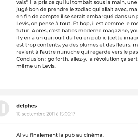
vais". Il a pris ce qui lui tombait sous la main, un
jugé bon de prendre le zodiac qui allait avec, mais
en fin de compte il se serait embarqué dans un 
Levis, on pense à tout. Et hop, il est comme le mes
futur. Après, c'est babos moderne magazine, youpi
il y en a un qui jouit du feu en public (cette ima
est trop contents, ya des plumes et des fleurs, 
revient à l'autre nunuche qui regarde vers le pas
Conclusion : go forth, allez-y, la révolution ça se
même un Levis.
delphes
16 septembre 2011 à 15:06:17
Ai vu finalement la pub au cinéma.