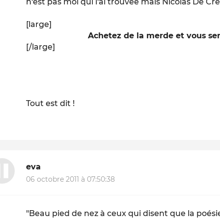
n'est pas moi qui l'ai trouvée mais Nicolas De C
[large]
Achetez de la merde et vous ser
[/large]
Tout est dit !
eva
06 octobre 2011 à 07:50:38
"Beau pied de nez à ceux qui disent que la poésie,