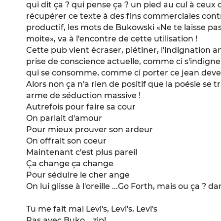
qui dit ça ? qui pense ça ? un pied au cul à ceux q
récupérer ce texte à des fins commerciales contri
productif, les mots de Bukowski «Ne te laisse p
moite», va à l'encontre de cette utilisation !
Cette pub vient écraser, piétiner, l'indignation 
prise de conscience actuelle, comme ci s'indi
qui se consomme, comme ci porter ce jean deven
Alors non ça n'a rien de positif que la poésie se
arme de séduction massive !
Autrefois pour faire sa cour
On parlait d'amour
Pour mieux prouver son ardeur
On offrait son coeur
Maintenant c'est plus pareil
Ça change ça change
Pour séduire le cher ange
On lui glisse à l'oreille ...Go Forth, mais ou ça ? 
Tu me fait mal Levi's, Levi's, Levi's
Pas avec Buko... zip!