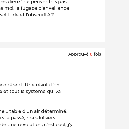
Les dieux" ne peuvent-ils pas
as moi, la fugace bienveillance
olitude et l'obscurité ?
Approuvé
0
fois
 Incohérent. Une révolution
e et tout le système qui va
ne... table d'un air déterminé.
 le passé, mais lui vers
erde une révolution, c'est cool, j'y