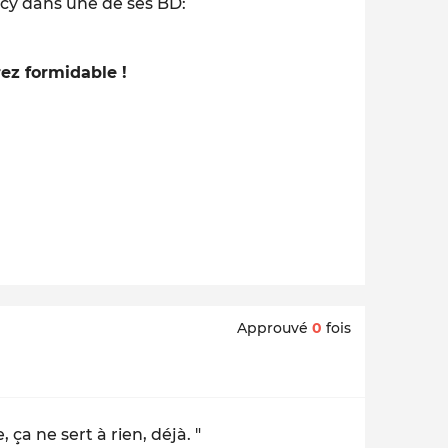
recy dans une de ses BD:
ez formidable !
Approuvé
0
fois
 ça ne sert à rien, déjà. "