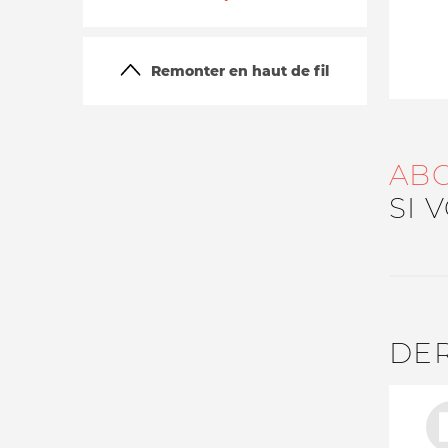
Remonter en haut de fil
AB
SI 
La vie du site
DE