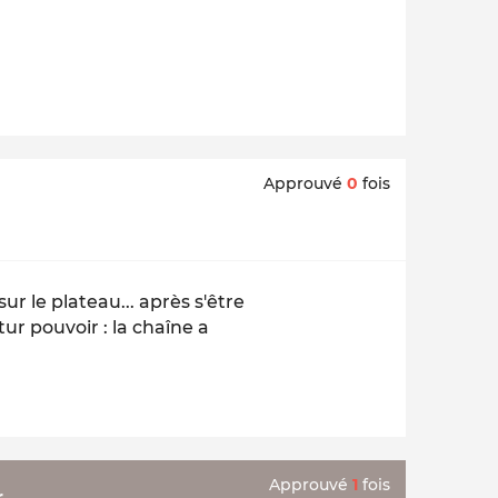
Approuvé
0
fois
r le plateau... après s'être
ur pouvoir : la chaîne a
Approuvé
1
fois
r