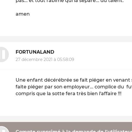
pas... et tout l'abîme qui la sépare... du talent.
amen
FORTUNALAND
27 décembre 2021 à 05:58:09
Une enfant décérébrée se fait piéger en venant su
faite piéger par son employeur... complice du fut
compris que la sotte fera très bien l'affaire !!!
Compte supprimé à la demande de l'utilisateu