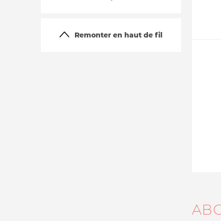
Remonter en haut de fil
La vie du site
AB