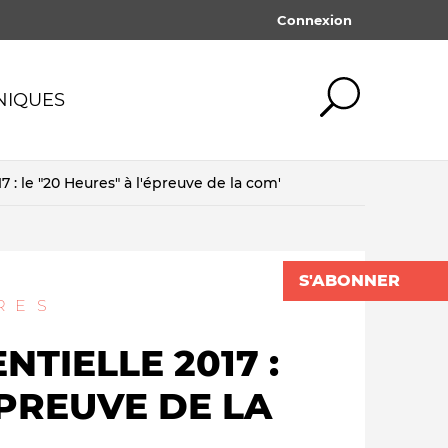
Connexion
NIQUES
7 : le "20 Heures" à l'épreuve de la com'
ogie
Médias traditionnels
Tout afficher
Tout afficher
mot de passe oublié ?
ives
Silences & censures
SE CONNECTER
S'ABONNER
x medias
Pédagogie & éducation
RES
lités
Financement des medias
LE BL
NTIELLE 2017 :
QUOI QU'IL EN
DAN
ismes
COÛTE
SCHNEI
ÉPREUVE DE LA