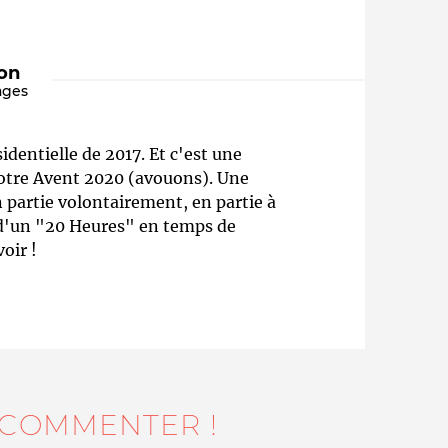
ion
ages
dentielle de 2017. Et c'est une
 notre Avent 2020 (avouons). Une
 partie volontairement, en partie à
n d'un "20 Heures" en temps de
Qui sommes-nous ?
voir !
 COMMENTER !