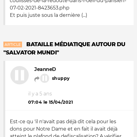
coulisses-de-la-redoute-dans-l-oeil-du-parisien-
07-02-2021-8423653.php
Et puis juste sous la dernière (...)
BATAILLE MÉDIATIQUE AUTOUR DU
ARTICLE
"SALVATOR MUNDI"
JeanneD
shuppy
il y a 5 ans
07:04 le 15/04/2021
Est-ce qu 'il n'avait pas déjà dit cela pour les
dons pour Notre Dame et en fait il avait déjà
atteint le plafond de defiscalisation? A vérifier