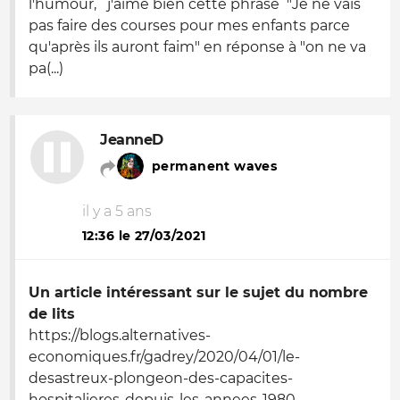
l'humour, j'aime bien cette phrase "Je ne vais
pas faire des courses pour mes enfants parce
qu'après ils auront faim" en réponse à "on ne va
pa(...)
JeanneD
permanent waves
il y a 5 ans
12:36 le 27/03/2021
Un article intéressant sur le sujet du nombre
de lits
https://blogs.alternatives-
economiques.fr/gadrey/2020/04/01/le-
desastreux-plongeon-des-capacites-
hospitalieres-depuis-les-annees-1980-