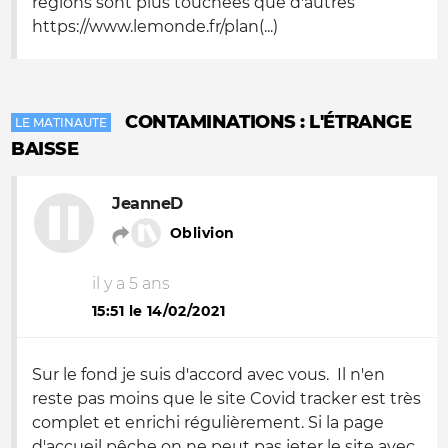
régions sont plus touchées que d'autres
https://www.lemonde.fr/plan(...)
CONTAMINATIONS : L'ÉTRANGE
LE MATINAUTE
BAISSE
JeanneD
Oblivion
il y a 5 ans
15:51 le 14/02/2021
Sur le fond je suis d'accord avec vous. Il n'en
reste pas moins que le site Covid tracker est très
complet et enrichi régulièrement. Si la page
d'accueil pêche on ne peut pas jeter le site avec