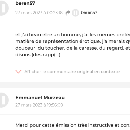
beren57
27 mars 2023 à 00:23:18
beren57
et j'ai beau etre un homme, j'ai les mêmes préf
matière de représentation érotique. j'aimerais q
douceur, du toucher, de la caresse, du regard, et 
disons (des rapp(...)
Emmanuel Murzeau
27 mars 2023 à 19:56:00
Merci pour cette émission très instructive et co