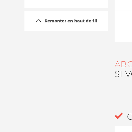
Remonter en haut de fil
AB
La vie du site
SI 