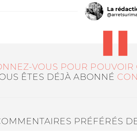
La rédact
@arretsurim
ONNEZ-VOUS POUR POUVOIR
Le médiateur
L'équipe
VOUS ÊTES DÉJÀ ABONNÉ
CON
COMMENTAIRES PRÉFÉRÉS D