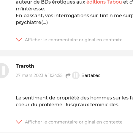
auteur de BDs érotiques aux
éditions Tabou
et c'
m'intéresse.
En passant, vos interrogations sur Tintin me sur
psychiatre(...)
Traroth
27 mars 2023 à 11:24:55
Bartabac
Le sentiment de propriété des hommes sur les 
coeur du problème. Jusqu'aux féminicides.