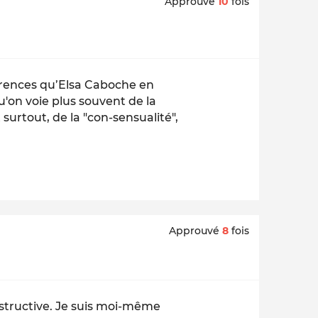
Approuvé
10
fois
érences qu’Elsa Caboche en
u'on voie plus souvent de la
surtout, de la "con-sensualité",
Approuvé
8
fois
nstructive. Je suis moi-même