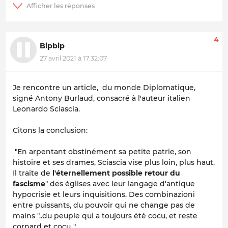
4
Bipbip
27 avril 2021 à 17:32:07
Je rencontre un article, du monde Diplomatique,
signé Antony Burlaud, consacré à l'auteur italien
Leonardo Sciascia.
Citons la conclusion:
"En arpentant obstinément sa petite patrie, son
histoire et ses drames, Sciascia vise plus loin, plus haut.
Il traite de
l'éternellement possible retour du
fascisme
" des églises avec leur langage d'antique
hypocrisie et leurs inquisitions. Des combinazioni
entre puissants, du pouvoir qui ne change pas de
mains "..du peuple qui a toujours été cocu, et reste
cornard et cocu.."