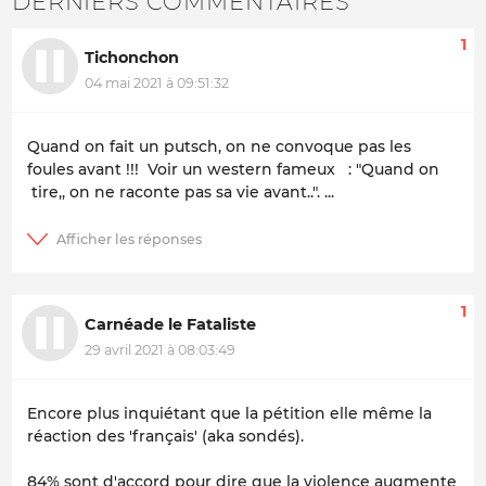
DERNIERS COMMENTAIRES
1
Tichonchon
04 mai 2021 à 09:51:32
Quand on fait un putsch, on ne convoque pas les
foules avant !!! Voir un western fameux : "Quand on
tire,, on ne raconte pas sa vie avant..". ...
1
Carnéade le Fataliste
29 avril 2021 à 08:03:49
Encore plus inquiétant que la pétition elle même la
réaction des 'français' (aka sondés).
84% sont d'accord pour dire que la violence augmente