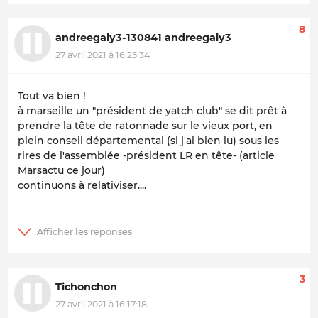
8
andreegaly3-130841 andreegaly3
27 avril 2021 à 16:25:34
Tout va bien !
à marseille un "président de yatch club" se dit prêt à
prendre la tête de ratonnade sur le vieux port, en
plein conseil départemental (si j'ai bien lu) sous les
rires de l'assemblée -président LR en tête- (article
Marsactu ce jour)
continuons à relativiser....
3
Tichonchon
27 avril 2021 à 16:17:18