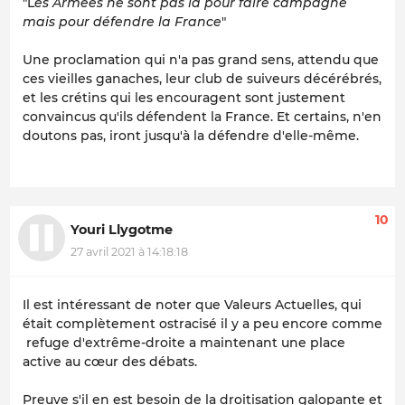
"L
es Armées ne sont pas là pour faire campagne
mais pour défendre la France
"
Une proclamation qui n'a pas grand sens, attendu que
ces vieilles ganaches, leur club de suiveurs décérébrés,
et les crétins qui les encouragent sont justement
convaincus qu'ils défendent la France. Et certains, n'en
doutons pas, iront jusqu'à la défendre d'elle-même.
10
Youri Llygotme
27 avril 2021 à 14:18:18
Il est intéressant de noter que Valeurs Actuelles, qui
était complètement ostracisé il y a peu encore comme
refuge d'extrême-droite a maintenant une place
active au cœur des débats.
Preuve s'il en est besoin de la droitisation galopante et