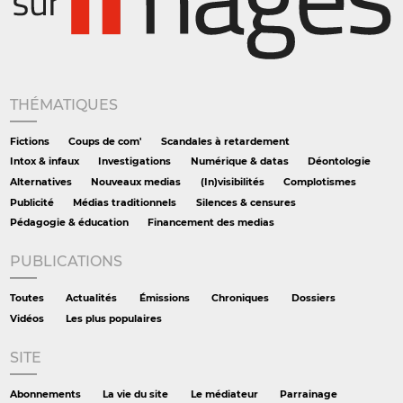
THÉMATIQUES
Fictions
Coups de com'
Scandales à retardement
Intox & infaux
Investigations
Numérique & datas
Déontologie
Alternatives
Nouveaux medias
(In)visibilités
Complotismes
Publicité
Médias traditionnels
Silences & censures
Pédagogie & éducation
Financement des medias
PUBLICATIONS
Toutes
Actualités
Émissions
Chroniques
Dossiers
Vidéos
Les plus populaires
SITE
Abonnements
La vie du site
Le médiateur
Parrainage