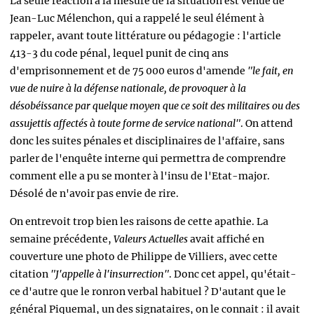
La seule réaction à la mesure de la situation est venue de
Jean-Luc Mélenchon, qui a rappelé le seul élément à
rappeler, avant toute littérature ou pédagogie : l'article
413-3 du code pénal, lequel punit de cinq ans
d'emprisonnement et de 75 000 euros d'amende
"le fait, en
vue de nuire à la défense nationale, de provoquer à la
désobéissance par quelque moyen que ce soit des militaires ou des
assujettis affectés à toute forme de service national"
. On attend
donc les suites pénales et disciplinaires de l'affaire, sans
parler de l'enquête interne qui permettra de comprendre
comment elle a pu se monter à l'insu de l'Etat-major.
Désolé de n'avoir pas envie de rire.
On entrevoit trop bien les raisons de cette apathie. La
semaine précédente,
Valeurs Actuelles
avait affiché en
couverture une photo de Philippe de Villiers, avec cette
citation
"J'appelle à l'insurrection"
. Donc cet appel, qu'était-
ce d'autre que le ronron verbal habituel ? D'autant que le
général Piquemal, un des signataires, on le connait : il avait