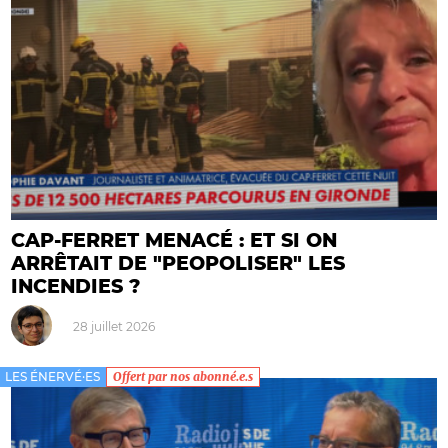
CAP-FERRET MENACÉ : ET SI ON
ARRÊTAIT DE "PEOPOLISER" LES
INCENDIES ?
28 juillet 2026
LES ÉNERVÉ·ES
Offert par nos abonné.e.s