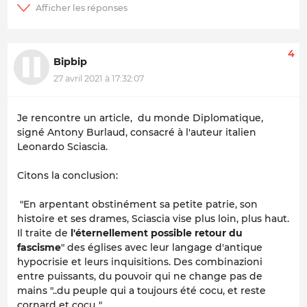
4
Bipbip
27 avril 2021 à 17:32:07
Je rencontre un article, du monde Diplomatique,
signé Antony Burlaud, consacré à l'auteur italien
Leonardo Sciascia.
Citons la conclusion:
"En arpentant obstinément sa petite patrie, son
histoire et ses drames, Sciascia vise plus loin, plus haut.
Il traite de
l'éternellement possible retour du
fascisme
" des églises avec leur langage d'antique
hypocrisie et leurs inquisitions. Des combinazioni
entre puissants, du pouvoir qui ne change pas de
mains "..du peuple qui a toujours été cocu, et reste
cornard et cocu.."