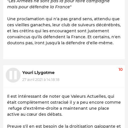
"L
es Armées ne sont pas là pour faire campagne
mais pour défendre la France
"
Une proclamation qui n'a pas grand sens, attendu que
ces vieilles ganaches, leur club de suiveurs décérébrés,
et les crétins qui les encouragent sont justement
convaincus qu'ils défendent la France. Et certains, n'en
doutons pas, iront jusqu'à la défendre d'elle-même.
10
Youri Llygotme
27 avril 2021 à 14:18:18
Il est intéressant de noter que Valeurs Actuelles, qui
était complètement ostracisé il y a peu encore comme
refuge d'extrême-droite a maintenant une place
active au cœur des débats.
Preuve s'il en est besoin de la droitisation galopante et