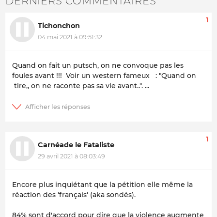
DERNIERS COMMENTAIRES
1
Tichonchon
04 mai 2021 à 09:51:32
Quand on fait un putsch, on ne convoque pas les
foules avant !!! Voir un western fameux : "Quand on
tire,, on ne raconte pas sa vie avant..". ...
1
Carnéade le Fataliste
29 avril 2021 à 08:03:49
Encore plus inquiétant que la pétition elle même la
réaction des 'français' (aka sondés).
84% sont d'accord pour dire que la violence augmente