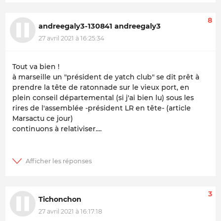
8
andreegaly3-130841 andreegaly3
27 avril 2021 à 16:25:34
Tout va bien !
à marseille un "président de yatch club" se dit prêt à
prendre la tête de ratonnade sur le vieux port, en
plein conseil départemental (si j'ai bien lu) sous les
rires de l'assemblée -président LR en tête- (article
Marsactu ce jour)
continuons à relativiser....
3
Tichonchon
27 avril 2021 à 16:17:18