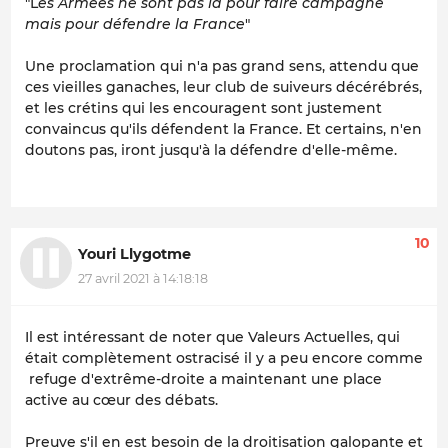
"L
es Armées ne sont pas là pour faire campagne
mais pour défendre la France
"
Une proclamation qui n'a pas grand sens, attendu que
ces vieilles ganaches, leur club de suiveurs décérébrés,
et les crétins qui les encouragent sont justement
convaincus qu'ils défendent la France. Et certains, n'en
doutons pas, iront jusqu'à la défendre d'elle-même.
10
Youri Llygotme
27 avril 2021 à 14:18:18
Il est intéressant de noter que Valeurs Actuelles, qui
était complètement ostracisé il y a peu encore comme
refuge d'extrême-droite a maintenant une place
active au cœur des débats.
Preuve s'il en est besoin de la droitisation galopante et