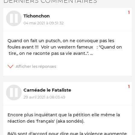
DERNIERS COMMENTAIRES
1
Tichonchon
04 mai 2021 à 09:51:32
Quand on fait un putsch, on ne convoque pas les
foules avant !!! Voir un western fameux : "Quand on
tire,, on ne raconte pas sa vie avant..". ...
1
Carnéade le Fataliste
29 avril 2021 à 08:03:49
Encore plus inquiétant que la pétition elle même la
réaction des 'français' (aka sondés).
84% sont d'accord pour dire que la violence augmente