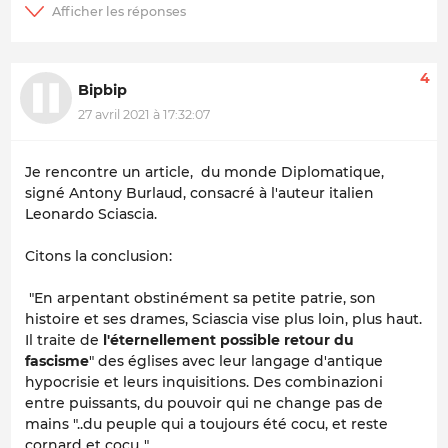
4
Bipbip
27 avril 2021 à 17:32:07
Je rencontre un article, du monde Diplomatique,
signé Antony Burlaud, consacré à l'auteur italien
Leonardo Sciascia.
Citons la conclusion:
"En arpentant obstinément sa petite patrie, son
histoire et ses drames, Sciascia vise plus loin, plus haut.
Il traite de
l'éternellement possible retour du
fascisme
" des églises avec leur langage d'antique
hypocrisie et leurs inquisitions. Des combinazioni
entre puissants, du pouvoir qui ne change pas de
mains "..du peuple qui a toujours été cocu, et reste
cornard et cocu.."