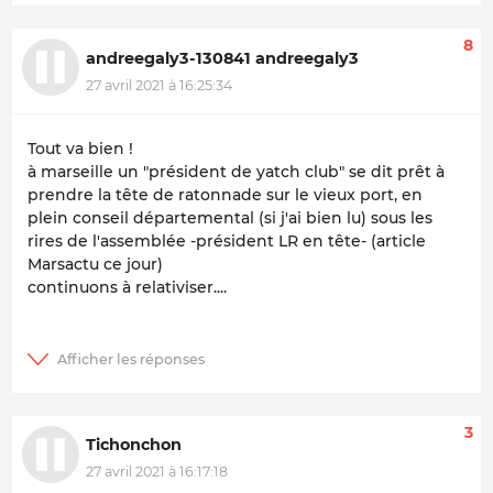
8
andreegaly3-130841 andreegaly3
27 avril 2021 à 16:25:34
Tout va bien !
à marseille un "président de yatch club" se dit prêt à
prendre la tête de ratonnade sur le vieux port, en
plein conseil départemental (si j'ai bien lu) sous les
rires de l'assemblée -président LR en tête- (article
Marsactu ce jour)
continuons à relativiser....
3
Tichonchon
27 avril 2021 à 16:17:18