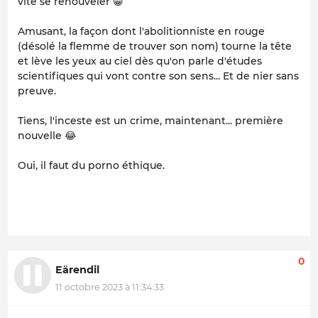
vite se renouveler 😁
Amusant, la façon dont l'abolitionniste en rouge
(désolé la flemme de trouver son nom) tourne la tête
et lève les yeux au ciel dès qu'on parle d'études
scientifiques qui vont contre son sens... Et de nier sans
preuve.
Tiens, l'inceste est un crime, maintenant... première
nouvelle 😂
Oui, il faut du porno éthique.
0
Eärendil
11 octobre 2023 à 11:34:33