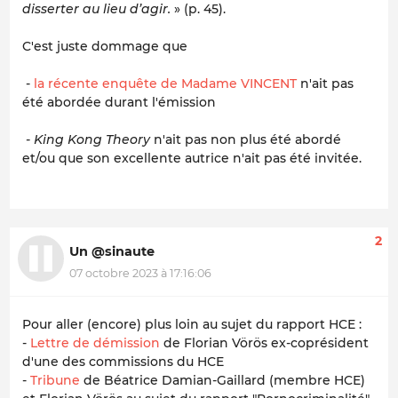
disserter au lieu d’agir.
» (p. 45).
C'est juste dommage que
-
la récente enquête de Madame VINCENT
n'ait pas
été abordée durant l'émission
- King Kong Theory
n'ait pas non plus été abordé
et/ou que son excellente autrice n'ait pas été invitée.
2
Un @sinaute
07 octobre 2023 à 17:16:06
Pour aller (encore) plus loin au sujet du rapport HCE :
-
Lettre de démission
de Florian Vörös ex-coprésident
d'une des commissions du HCE
-
Tribune
de Béatrice Damian-Gaillard (membre HCE)