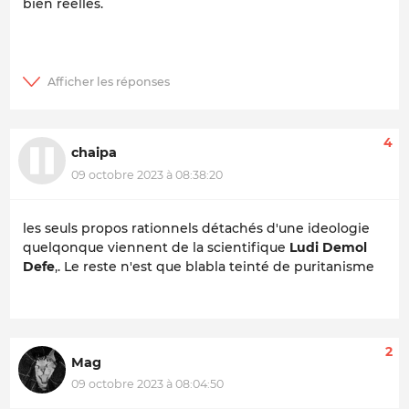
bien réelles.
4
chaipa
09 octobre 2023 à 08:38:20
les seuls propos rationnels détachés d'une ideologie
quelqonque viennent de la scientifique
Ludi Demol
Defe
,. Le reste n'est que blabla teinté de puritanisme
2
Mag
09 octobre 2023 à 08:04:50