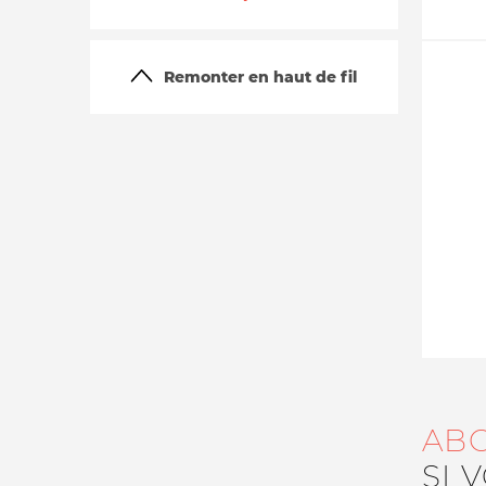
Remonter en haut de fil
La vie du site
AB
SI 