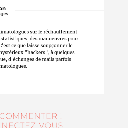
ion
ages
limatologues sur le réchauffement
e statistiques, des manoeuvres pour
C'est ce que laisse soupçonner le
 mystérieux "hackers", à quelques
e, d'échanges de mails parfois
Qui sommes-nous ?
imatologues.
 COMMENTER !
NECTEZ-VOUS