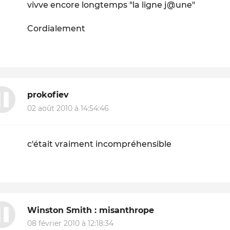
vivve encore longtemps "la ligne j@une"
Cordialement
prokofiev
02 août 2010 à 14:54:46
c'était vraiment incompréhensible
Winston Smith : misanthrope
08 février 2010 à 12:18:34