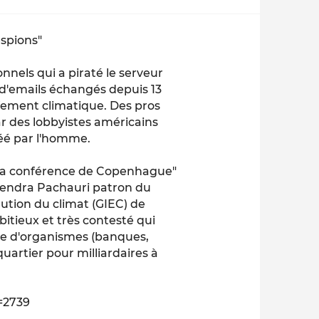
espions"
nnels qui a piraté le serveur
s d'emails échangés depuis 13
ffement climatique. Des pros
 des lobbyistes américains
éé par l'homme.
er la conférence de Copenhague"
ajendra Pachauri patron du
ution du climat (GIEC) de
itieux et très contesté qui
ine d'organismes (banques,
quartier pour milliardaires à
=2739