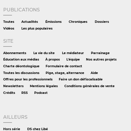
PUBLICATIONS
Toutes
Actualités
Émissions
Chroniques
Dossiers
Vidéos
Les plus populaires
SITE
Abonnements
La vie du site
Le médiateur
Parrainage
Éducation aux médias
À propos
L'équipe
Nos autres projets
Charte déontologique
Formulaire de contact
Toutes les discussions
Pige, stage, alternance
Aide
Offres pour les professionnels
Faire un don défiscalisable
Newsletters
Mentions légales
Conditions générales de vente
Crédits
RSS
Podcast
AILLEURS
Hors série
DS chez Libé