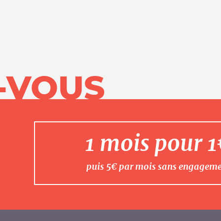
-VOUS
1 mois pour 
puis 5€ par mois sans engagem