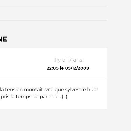
NE
il y a 17 ans
Qui sommes-nous ?
22:05 le 05/12/2009
la tension montait...vrai que sylvestre huet
ris le temps de parler d'u(...)