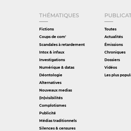
THÉMATIQUES
PUBLICA
Fictions
Toutes
Coups de com'
Actualités
Scandales à retardement
Émissions
Intox & infaux
Chroniques
Investigations
Dossiers
Numérique & datas
Vidéos
Déontologie
Les plus popul
Alternatives
Nouveaux medias
(In)visibilités
Complotismes
Publicité
Médias traditionnels
Silences & censures