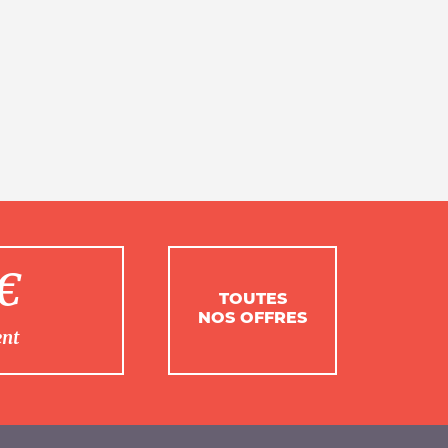
1€
TOUTES
NOS OFFRES
ent