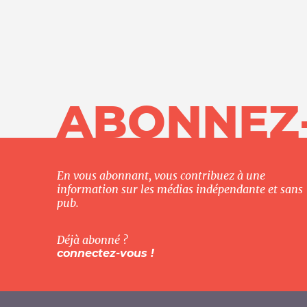
Nos autres projets
ABONNEZ
En vous abonnant, vous contribuez à une
information sur les médias indépendante et sans
pub.
Déjà abonné ?
connectez-vous !