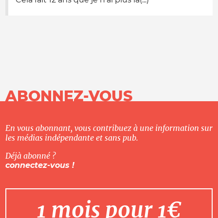
ABONNEZ-VOUS
En vous abonnant, vous contribuez à une information sur
les médias indépendante et sans pub.
Déjà abonné ?
connectez-vous !
1 mois pour 1€