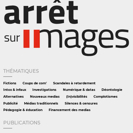
THÉMATIQUES
Fictions
Coups de com'
Scandales à retardement
Intox & infaux
Investigations
Numérique & datas
Déontologie
Alternatives
Nouveaux medias
(In)visibilités
Complotismes
Publicité
Médias traditionnels
Silences & censures
Pédagogie & éducation
Financement des medias
PUBLICATIONS