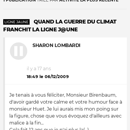
1 PUBLICATION
TRIÉE PAR
ACTIVITÉ LA PLUS RÉCENTE
QUAND LA GUERRE DU CLIMAT
LIGNE JAUNE
FRANCHIT LA LIGNE J@UNE
SHARON LOMBARDI
il y a 17 ans
18:49 le 06/12/2009
Je tenais à vous féliciter, Monsieur Birenbaum,
d'avoir gardé votre calme et votre humour face à
monsieur Huet. Je lui aurais mis mon poing sur
la figure, chose que vous évoquez d'ailleurs avec
malice à la fin...
Cela fait 12 ans que je n'ai plus la(...)