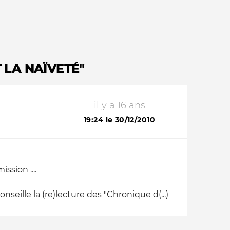
 LA NAÏVETÉ"
il y a 16 ans
Qui sommes-nous ?
19:24 le 30/12/2010
ssion ....
seille la (re)lecture des "Chronique d(...)