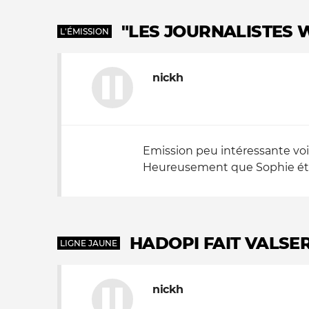
"LES JOURNALISTES W
L'ÉMISSION
nickh
Emission peu intéressante voir
Heureusement que Sophie était 
HADOPI FAIT VALSE
LIGNE JAUNE
nickh