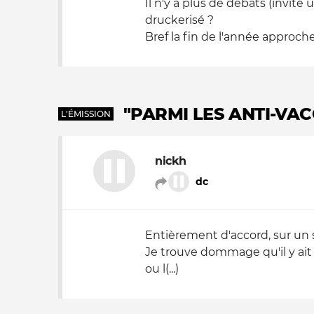
Il n'y a plus de débats (invité 
druckerisé ?
Bref la fin de l'année approche 
"PARMI LES ANTI-VAC
L'ÉMISSION
nickh
dc
Entièrement d'accord, sur un s
Je trouve dommage qu'il y ait
ou l(...)