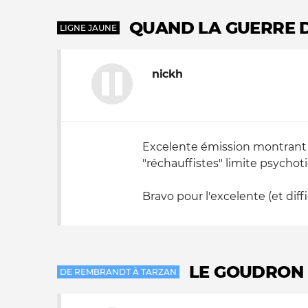
QUAND LA GUERRE D
Nos autres projets
LIGNE JAUNE
nickh
Excelente émission montrant en
"réchauffistes" limite psychotiq
Bravo pour l'excelente (et diffi
LE GOUDRON 
DE REMBRANDT À TARZAN