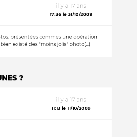
il y a 17 ans
17:36 le 31/10/2009
photos, présentées commes une opération
bien existé des "moins jolis" photo(...)
UNES ?
il y a 17 ans
11:13 le 11/10/2009