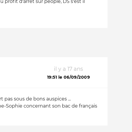
 profit d'arret sur people, DS s'est il
il y a 17 ans
19:51 le 06/09/2009
t pas sous de bons auspices ...
nne-Sophie concernant son bac de français