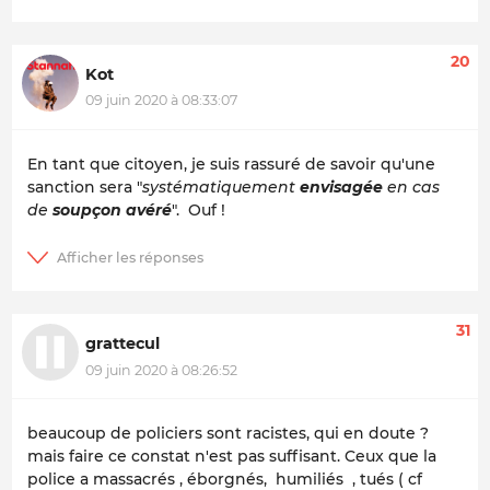
20
Kot
09 juin 2020 à 08:33:07
En tant que citoyen, je suis rassuré de savoir qu'une
sanction sera "
systématiquement
envisagée
en cas
de
soupçon avéré
". Ouf !
31
grattecul
09 juin 2020 à 08:26:52
beaucoup de policiers sont racistes, qui en doute ?
mais faire ce constat n'est pas suffisant. Ceux que la
police a massacrés , éborgnés, humiliés , tués ( cf