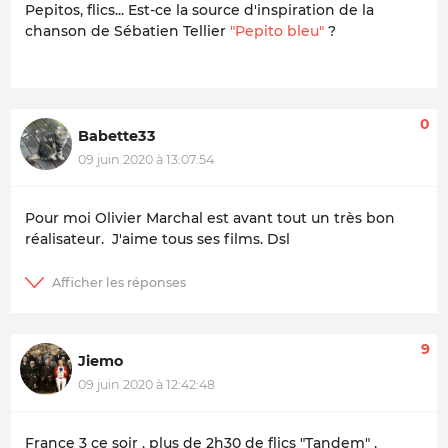
Pepitos, flics... Est-ce la source d'inspiration de la
chanson de Sébatien Tellier
"Pepito bleu"
?
0
Babette33
09 juin 2020 à 13:07:54
Pour moi Olivier Marchal est avant tout un très bon
réalisateur. J'aime tous ses films. Dsl
9
Jiemo
09 juin 2020 à 12:42:48
France 3 ce soir , plus de 2h30 de flics "Tandem" ,