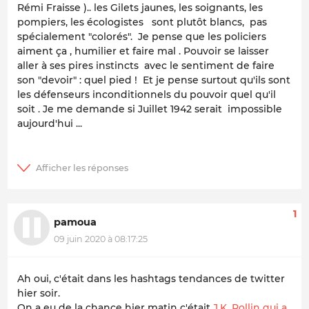
Rémi Fraisse ).. les Gilets jaunes, les soignants, les
pompiers, les écologistes sont plutôt blancs, pas
spécialement "colorés". Je pense que les policiers
aiment ça , humilier et faire mal . Pouvoir se laisser
aller à ses pires instincts avec le sentiment de faire
son "devoir" : quel pied ! Et je pense surtout qu'ils sont
les défenseurs inconditionnels du pouvoir quel qu'il
soit . Je me demande si Juillet 1942 serait impossible
aujourd'hui ...
1
pamoua
09 juin 2020 à 08:17:25
Ah oui, c'était dans les hashtags tendances de twitter
hier soir.
On a eu de la chance hier matin c'était
J.K. Rollin qui a