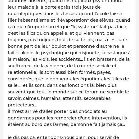
abonnés absents, quand les hôpitaux psy ont foutu
leur malade à la porte après trois jours de
neuroleptiques dans les fesses, quand l'école laisse
filer l'absentéisme et "l'évaporation" des élèves, quand
ça chie n'importe ou et que "le système" fait pas face,
c'est les flics qu'on appelle, et qui viennent. pas
toujours, pas toujours tout de suite, ok, mais c'est une
bonne part de leur boulot et personne d'autre ne le
fait : l'alcolo, le psychotique qui disjoncte, la castagne à
la maison, les viols, les accidents... ils en brassent, de la
souffrance, de la violence, de la merde sociale et
relationnelle, ils sont aussi bien formés, payés,
considérés, que le éboueurs, les égoutiers, les filles de
salle... et ils sont, dans ces fonctions là, bien plus
souvent que tout le monde sur ce forum ne semble le
savoir, calmes, humains, attentifs, secourables,
protecteurs...
il m'est arrivé d'aller porter des chocolats au
gendarmes pour les remercier d'une intervention, ils
étaient au bord des larmes, personne fait jamais ça...
je dis pas ça, entendons-nous bien, pour servir de