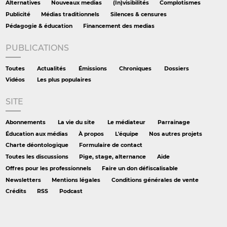
Alternatives
Nouveaux medias
(In)visibilités
Complotismes
Publicité
Médias traditionnels
Silences & censures
Pédagogie & éducation
Financement des medias
PUBLICATIONS
Toutes
Actualités
Émissions
Chroniques
Dossiers
Vidéos
Les plus populaires
SITE
Abonnements
La vie du site
Le médiateur
Parrainage
Éducation aux médias
À propos
L'équipe
Nos autres projets
Charte déontologique
Formulaire de contact
Toutes les discussions
Pige, stage, alternance
Aide
Offres pour les professionnels
Faire un don défiscalisable
Newsletters
Mentions légales
Conditions générales de vente
Crédits
RSS
Podcast