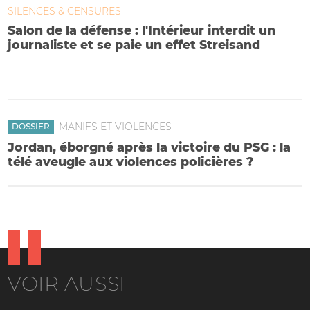
SILENCES & CENSURES
Salon de la défense : l'Intérieur interdit un
journaliste et se paie un effet Streisand
Le tribunal administratif écarte sans ménagement les
arguments de sa "note blanche"
MANIFS ET VIOLENCES
DOSSIER
Jordan, éborgné après la victoire du PSG : la
télé aveugle aux violences policières ?
VOIR AUSSI