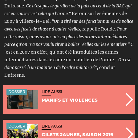
Dufresne.
Ce n'est pas le gardien de la paix ou celui de la BAC qui
est en cause c'est celui qui l'arme."
Retour sur les émeutes de
2007 à Villers-le-Bel.
"On a tiré sur des fonctionnaires de police
avec des fusils de chasse à balles réelles,
rappelle Ronde.
Pour
cette raison, nous avons mis en place des armes intermédiaires
parce qu'on n'a pas voulu tirer à balles réelles sur les émeutiers."
C
'est en 2007 en effet, qu'ont été introduites les armes
intermédiaires dans le cadre du maintien de l'ordre.
"On est
donc passé à un maintien de l'ordre militarisé"
, conclut
Dufresne.
DOSSIER
LIRE AUSSI
MANIFS ET VIOLENCES
DOSSIER
LIRE AUSSI
GILETS JAUNES, SAISON 2019