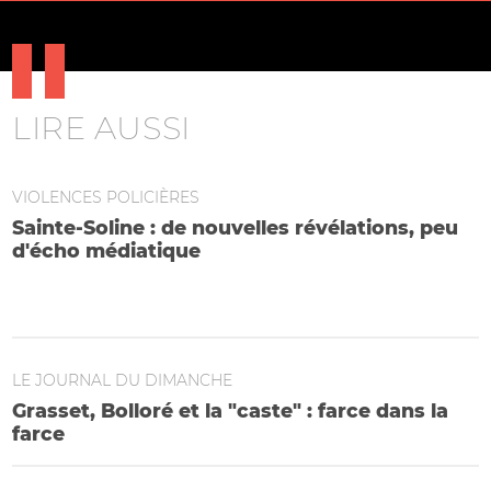
LIRE AUSSI
VIOLENCES POLICIÈRES
Sainte-Soline : de nouvelles révélations, peu
d'écho médiatique
La presse locale, quasi seule à reprendre les nouvelles
informations de "Mediapart" et "Libération"
LE JOURNAL DU DIMANCHE
Grasset, Bolloré et la "caste" : farce dans la
farce