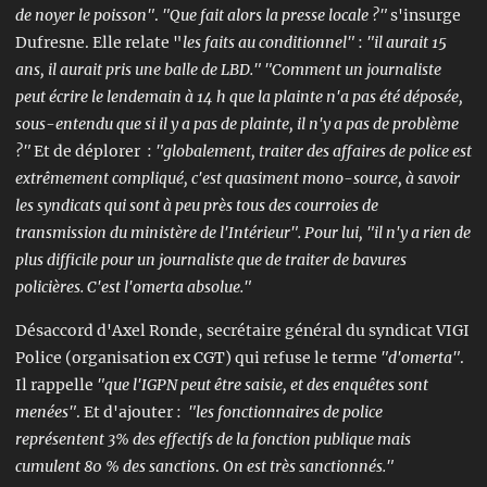
de noyer le poisson"
.
"Que fait alors la presse locale ?"
s'insurge
Dufresne. Elle relate "
les faits au conditionnel"
:
"il aurait 15
ans, il aurait pris une balle de LBD." "Comment un journaliste
peut écrire le lendemain à 14 h que la plainte n'a pas été déposée,
sous-entendu que si il y a pas de plainte, il n'y a pas de problème
?"
Et
de déplorer :
"globalement, traiter des affaires de police est
extrêmement compliqué, c'est quasiment mono-source, à savoir
les syndicats qui sont à peu près tous des courroies de
transmission du ministère de l'Intérieur". Pour lui, "il n'y a rien de
plus difficile pour un journaliste que de traiter de bavures
policières. C'est l'omerta absolue."
Désaccord d'Axel Ronde, secrétaire général du syndicat VIGI
Police (organisation ex CGT) qui refuse le terme
"d'omerta"
.
Il rappelle
"que l'IGPN peut être saisie, et des enquêtes sont
menées"
. Et d'ajouter :
"les fonctionnaires de police
représentent 3% des effectifs de la fonction publique mais
cumulent 80 % des sanctions
.
On est très sanctionnés."