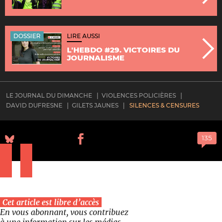
DOSSIER
LIRE AUSSI
L'HEBDO #29. VICTOIRES DU
JOURNALISME
LE JOURNAL DU DIMANCHE
VIOLENCES POLICIÈRES
DAVID DUFRESNE
GILETS JAUNES
SILENCES & CENSURES
Cet article est libre d’accès
En vous abonnant, vous contribuez
à une information sur les médias