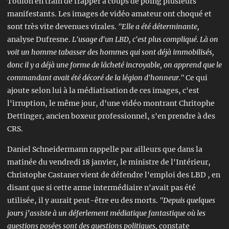
Toulon en train de frapper à coups de poing plusieurs
manifestants. Les images de vidéo amateur ont choqué et
sont très vite devenues virales.
"Elle a été déterminante,
analyse Dufresne.
L'usage d'un LBD, c'est plus compliqué. Là on
voit un homme tabasser des hommes qui sont déjà immobilisés,
donc il y a déjà une forme de lâcheté incroyable, on apprend que le
commandant avait été décoré de la légion d'honneur."
Ce qui
ajoute selon lui à la médiatisation de ces images, c'est
l'irruption, le même jour, d'une vidéo montrant Chritophe
Dettinger, ancien boxeur professionnel, s'en prendre à des
CRS.
Daniel Schneidermann rappelle par ailleurs que dans la
matinée du vendredi 18 janvier, le ministre de l'Intérieur,
Christophe Castaner vient de défendre l'emploi des LBD , en
disant que si cette arme intermédiaire n'avait pas été
utilisée, il y aurait peut-être eu des morts.
"Depuis quelques
jours j’assiste à un déferlement médiatique fantastique où les
questions posées sont des questions politiques,
constate